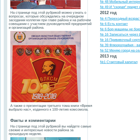
№ 48 Мобильный интерн
№ 49 И "скорая" придет 
2012 год
На странице под этой рубрикой можно узнать о
вопросах, которые обсуждались на очередном
№ 4 Переходный возрас
заседании коллегии при главе района и на рабочем
совещании с участием руководителей предприятий
№ 6 Есть контакт
и организаций района.
№ 6 Бор-машины не боюс
№ 16 Записаться через 
№ 16 Прививочный серт
№ 39 Флюорография - в
№ 52 Меняю город на се
2013 год
№1 Стартовый капитал
А также о презентации третьего тома книги «Время
выбрало нас», изданного к 100-летию комсомола.
Факты и комментарии
На странице под этой рубрикой вы найдете самые
свежие и интересные новости района за
прошедшую неделю.