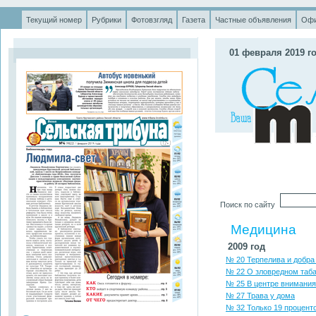
Текущий номер
Рубрики
Фотовзгляд
Газета
Частные объявления
Офи
.
01 февраля 2019 г
Поиск по сайту
Медицина
2009 год
№ 20 Терпелива и добра
№ 22 О зловредном таб
№ 25 В центре внимания
№ 27 Трава у дома
№ 32 Только 19 процент