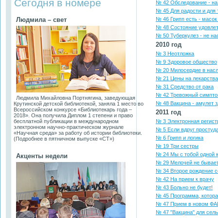
Сегодня в номере
№ 42 Обследование - на
№ 45 Для радости и для 
Людмила – свет
№ 46 Грипп есть - масок
№ 48 Состояние удовле
№ 50 Туберкулез - не н
2010 год
№ 3 Неотложка
№ 9 Здоровое общество
№ 20 Милосердие в насл
№ 21 Цены на лекарства
№ 31 Средство от рака
№ 42 Тревожный симпт
Людмила Михайловна Портнягина, заведующая
№ 48 Вакцина - амулет 
Крутинской детской библиотекой, заняла 1 место во
Всероссийском конкурсе «Библиотекарь года –
2011 год
2018». Она получила Диплом 1 степени и право
бесплатной публикации в международном
№ 3 Электронная регист
электронном научно-практическом журнале
№ 5 Если вдруг простуда
«Научная среда» за работу об истории библиотеки.
№ 6 Грипп и логика
(Подробнее в пятничном выпуске «СТ»)
№ 19 Три сестры
№ 24 Мы с тобой одной к
Акценты недели
№ 29 Мелочей не бывает.
№ 34 Второе рождение с
№ 42 На прием к врачу
№ 43 Больно не будет!
№ 45 Программа, котора
№ 47 Прием в новом ФА
№ 47 "Вакцина" для сел