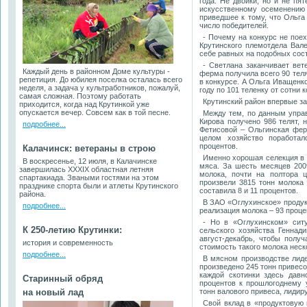
года. Не двойки, но и не пя
искусственному осеменению 
приведшее к тому, что Ольг
число победителей.
- Почему на конкурс не пое
Крутинского племотдела Вале
себе равных на подобных сос
- Светлана заканчивает вет
Каждый день в районном Доме культуры -
ферма получила всего 90 теля
репетиция. До юбилея поселка осталась всего
в конкурсе. А Ольга Иващенк
неделя, а задача у культработников, пожалуй,
году по 101 теленку от сотни к
самая сложная. Поэтому работать
Крутинский район впервые за
приходится, когда над Крутинкой уже
опускается вечер. Совсем как в той песне.
Между тем, по данным управ
Кирова получено 986 телят, 
подробнее...
Фетисовой – Ольгинская фер
целом хозяйство поработа
процентов.
Калачинск: ветераны в строю
Именно хорошая селекция в 
В воскресенье, 12 июля, в Калачинске
мяса. За шесть месяцев 200
завершилась XXXIX областная летняя
молока, почти на полтора 
спартакиада. Зваными гостями на этом
произвели 3815 тонн молока
празднике спорта были и атлеты Крутинского
составила 8 и 11 процентов.
района.
В ЗАО «Оглухинское» продукт
подробнее...
реализация молока – 93 проце
- Но в «Оглухинском» ситу
К 250-летию Крутинки:
сельского хозяйства Геннад
август-декабрь, чтобы полу
история и современность
стоимость такого молока нес
подробнее...
В мясном производстве лид
произведено 245 тонн привесо
каждой скотинки здесь давн
Старинный обряд
процентов к прошлогоднему 
на новый лад
тонн валового привеса, лидир
Свой вклад в «продуктовую