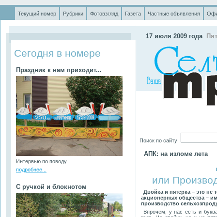
Текущий номер
Рубрики
Фотовзгляд
Газета
Частные объявления
Офи
.
17 июля 2009 года
Пя
Сегодня в номере
Праздник к нам приходит...
Поиск по сайту
АПК: на изломе лета
Интервью по поводу
подробнее...
или Производ
С ручкой и блокнотом
Двойка и пятерка – это не 
акционерных общества – и
производство сельхозпродук
Впрочем, у нас есть и букв