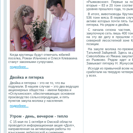
«Рыжковское». Первые за по
вторые – 83 и 20 тонн соотв
уровню прошлого года, то рыж
В итоге, животноводы Крутин
536 тонн мяса. В первом слу
активе которых почти пять ты
пятерка. Но рядом и двойка.
С начала сезона частник,
закупочную сеть лишь 400 тон
на эту же дату в прошлом г
северной лесостепной зоне К
позиции.
На закупе молока по-прежн
Татьяной Зайцевой. Здесь за 
Когда крутинцы будут отмечать юбилей
Сиволобовы из Ямана закупили
поселка, Роман Ильченко и Олеся Клевакина
из Рыжково. Рядом идет и В
станут законными супругами.
Замыкает пятерку Н. Жунусов 
подробнее...
Исходя из привычной всем н
сработали на твердую четверк
у всех.
Двойка и пятерка
Двойка и пятерка – это не то, что вы
подумали. В нашем случае – это два ведущих
акционерных общества – имени Кирова и
«Оглухинское», обеспечивающих основное
производство сельхозпродукции, и пять
пунктов закупа молока у населения.
подробнее...
Утром - день, вечером - тепло
С 15 мая по 1 октября в Омской области
проводится информационная акция «Долг»,
направленная на активизацию работы по
взысканию дебиторской и снижению