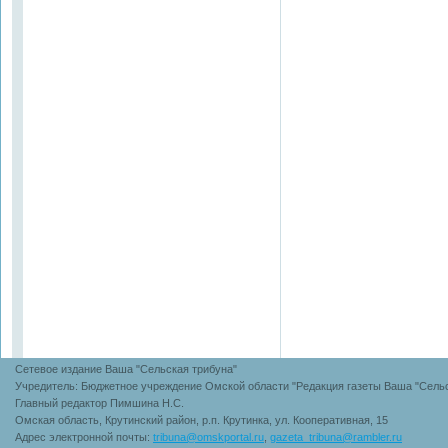
Сетевое издание Ваша "Сельская трибуна"
Учредитель: Бюджетное учреждение Омской области "Редакция газеты Ваша "Сельс
Главный редактор Пимшина Н.С.
Омская область, Крутинский район, р.п. Крутинка, ул. Кооперативная, 15
Адрес электронной почты:
tribuna@omskportal.ru
,
gazeta_tribuna@rambler.ru