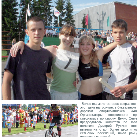
Более ста атлетов всех возрастов
этот день на горячие, в буквальном
дорожки спорткомплекса «Ава
Организаторы спортивного пра
специалист по спорту Денис Сем
председатель комитета по мол
политике Дмитрий Рухлов сот
вывели на старт более десяти к
сельских поселений, школ райц
спортивных секций.