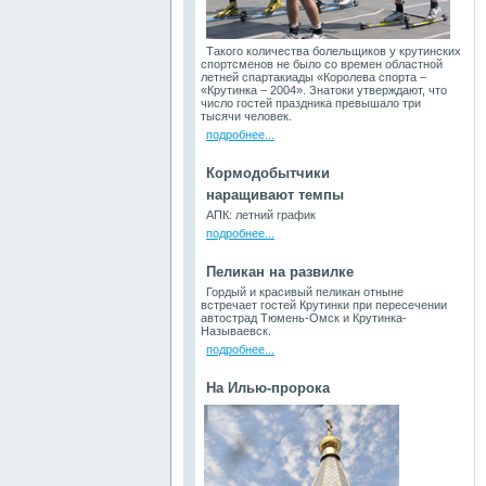
Такого количества болельщиков у крутинских
спортсменов не было со времен областной
летней спартакиады «Королева спорта –
«Крутинка – 2004». Знатоки утверждают, что
число гостей праздника превышало три
тысячи человек.
подробнее...
Кормодобытчики
наращивают темпы
АПК: летний график
подробнее...
Пеликан на развилке
Гордый и красивый пеликан отныне
встречает гостей Крутинки при пересечении
автострад Тюмень-Омск и Крутинка-
Называевск.
подробнее...
На Илью-пророка