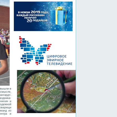
 вышли в
 смысле,
нгард».
здника-
енихин и
одежной
оварищи
оманд из
ентра и