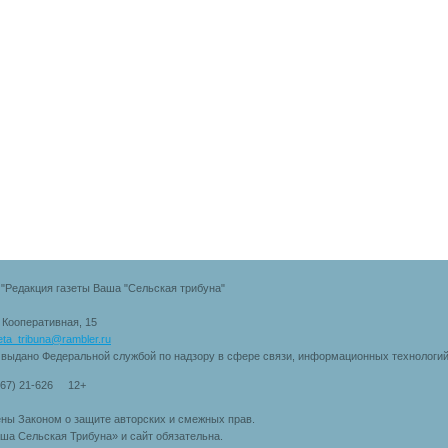
"Редакция газеты Ваша "Сельская трибуна"
. Кооперативная, 15
eta_tribuna@rambler.ru
 выдано Федеральной службой по надзору в сфере связи, информационных технологи
167) 21-626 12+
ны Законом о защите авторских и смежных прав.
ша Сельская Трибуна» и сайт обязательна.