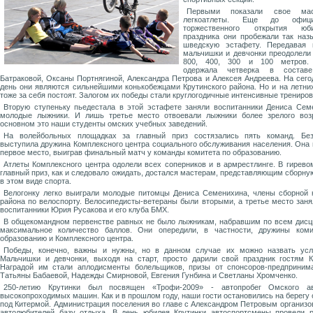
Первыми показали свое мас
легкоатлеты. Еще до офици
торжественного открытия юби
праздника они пробежали так на
шведскую эстафету. Передавая п
мальчишки и девчонки преодолели
800, 400, 300 и 100 метров.
одержала четверка в соста
Батраковой, Оксаны Портнягиной, Александра Петрова и Алексея Андреева. На сег
день они являются сильнейшими конькобежцами Крутинского района. Но и на летни
тоже за себя постоят. Залогом их победы стали круглогодичные интенсивные трениров
Вторую ступеньку пьедестала в этой эстафете заняли воспитанники Дениса Сем
молодые лыжники. И лишь третье место отвоевали лыжники более зрелого воз
основном это наши студенты омских учебных заведений.
На волейбольных площадках за главный приз состязались пять команд. Без
выступила дружина Комплексного центра социального обслуживания населения. Она 
первое место, выиграв финальный матч у команды комитета по образованию.
Атлеты Комплексного центра одолели всех соперников и в армрестлинге. В гирево
главный приз, как и следовало ожидать, достался мастерам, представляющим сборну
в этом виде спорта.
Велогонку легко выиграли молодые питомцы Дениса Семенихина, члены сборной
района по велоспорту. Велосипедисты-ветераны были вторыми, а третье место зан
воспитанники Юрия Русакова и его клуба БМХ.
В общекомандном первенстве равных не было лыжникам, набравшим по всем дис
максимальное количество баллов. Они опередили, в частности, дружины коми
образованию и Комплексного центра.
Победы, конечно, важны и нужны, но в данном случае их можно назвать усл
Мальчишки и девчонки, выходя на старт, просто дарили свой праздник гостям К
Наградой им стали аплодисменты болельщиков, призы от спонсоров-предприним
Татьяны Бабаевой, Надежды Смирновой, Евгения Гунбина и Светланы Хромченко.
250-летию Крутинки был посвящен «Трофи-2009» - автопробег Омского ав
высокопроходимых машин. Как и в прошлом году, наши гости остановились на берегу 
под Китермой. Администрация поселения во главе с Александром Петровым организо
автолюбителей базу отдыха. В день юбилея Крутинки автоспортсмены провели 