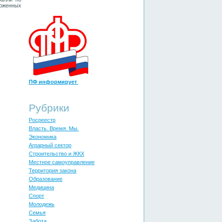
рженных
ПФ информирует
Рубрики
Росреестр
Власть. Время. Мы.
Экономика
Аграрный сектор
Строительство и ЖКХ
Местное самоуправление
Территория закона
Образование
Медицина
Спорт
Молодежь
Cемья
Забота