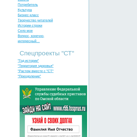
Потребитель
Культура
Бизнес-класс
Творчество читателей
Истории строки
Село мое
Вопрос, конечно,
интересный…
Спецпроекты "СТ"
"Год истории"
"Территория здоровья"
"Растем вместе с "СТ"
"Преодоление"