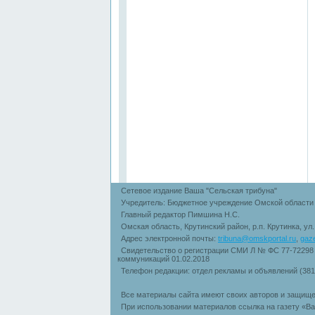
Сетевое издание Ваша "Сельская трибуна"
Учредитель: Бюджетное учреждение Омской области 
Главный редактор Пимшина Н.С.
Омская область, Крутинский район, р.п. Крутинка, ул
Адрес электронной почты:
tribuna@omskportal.ru
,
gaz
Свидетельство о регистрации СМИ Л № ФС 77-72298
коммуникаций 01.02.2018
Телефон редакции: отдел рекламы и объявлений (38
Все материалы сайта имеют своих авторов и защище
При использовании материалов ссылка на газету «Ва