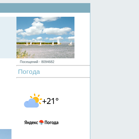
Посещений -
8
0
9
4
6
8
2
Погода
н