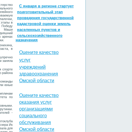
терство
С января в регионе стартует
ального
подготовительный этап
лейного
зываемую
проведения государственной
алочки,
 этапы в
кадастровой оценки земель
 Победу
населенных пунктов и
ве Маши
одняшний
сельскохозяйственного
х аренах
назначения
ки.
енихина,
раста, в
Оцените качество
упречно
услуг
и заняла
учреждений
м спорте
ю района
здравоохранения
Омской области
 команды
яли юные
циплинам
Оцените качество
тета по
оказания услуг
овными.
организациями
рутинки.
ателей -
социального
токлуба
обслуживания
озера Ик
вала для
Омской области
ралли по