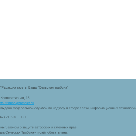
"Редакция газеты Ваша "Сельская трибуна"
. Кооперативная, 15
eta_tribuna@rambler.ru
 выдано Федеральной службой по надзору в сфере связи, информационных технологи
167) 21-626 12+
ны Законом о защите авторских и смежных прав.
ша Сельская Трибуна» и сайт обязательна.