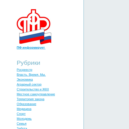
ПФ информирует
Рубрики
Росреестр
Власть. Время. Мы.
Экономика
Аграрный сектор
Строительство и ЖКХ
Местное самоуправление
Территория закона
Образование
Медицина
Спорт
Молодежь
Cемья
Забота