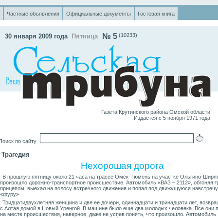
Частные объявления
Официальные документы
Гостевая книга
№ 5
(10233)
30 января 2009 года
Пятница
Газета Крутинского района Омской области
Издается с 5 ноября 1971 года
оиск по сайту
Трагедия
Нехорошая дорога
В прошлую пятницу около 21 часа на трассе Омск-Тюмень на участке Ольгино-Ширя
произошло дорожно-транспортное происшествие. Автомобиль «ВАЗ – 2112», обгоняя т
прицепом, выехал на полосу встречного движения и попал под движущуюся навстречу
«фуру».
Тридцатидвухлетняя женщина и две ее дочери, одиннадцати и тринадцати лет, возвр
с Алтая домой в Новый Уренгой. В машине было еще два молодых человека. Все они 
на месте происшествия, наверное, даже не успев понять, что произошло. Автомобиль