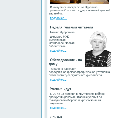
В минувшее воскресенье Крутинка
принимала Омский государственный детский
ансамбль.
подробнее...
Неделя глазами читателя
Галина Дубровина,
директор МУК
«Крутинская
межпоселенческая
библиотека»
подробнее...
Обследование - на
дому
В районе работает
передвижная флюорографическая установка
областного туберкулезного диспансера.
подробнее...
Ученья идут
С 20 по 23 октября в Крутинском районе
пройдут широкомасштабные учения по
гражданской обороне и чрезвычайным
ситуациям.
подробнее...
Друзья