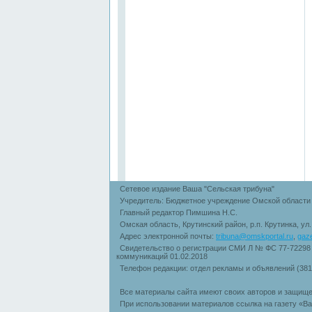
Сетевое издание Ваша "Сельская трибуна"
Учредитель: Бюджетное учреждение Омской области 
Главный редактор Пимшина Н.С.
Омская область, Крутинский район, р.п. Крутинка, ул
Адрес электронной почты:
tribuna@omskportal.ru
,
gaz
Свидетельство о регистрации СМИ Л № ФС 77-72298
коммуникаций 01.02.2018
Телефон редакции: отдел рекламы и объявлений (38
Все материалы сайта имеют своих авторов и защище
При использовании материалов ссылка на газету «Ва