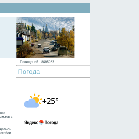
Посещений -
8
0
9
5
2
8
7
Погода
ево
рактор с
ащались
погибли