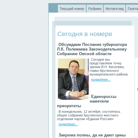
Текущий номер
Рубрики
Фотовзгляд
Газета
.
Сегодня в номере
Обсуждаем Послание губернатора
Л.К. Полежаева Законодательному
Собранию Омской области
Сегодня мы
представляем точку
зрения В.Н. Киселева,
главы Крутинского
муниципального района.
подробнее...
П
Единороссы
наметили
приоритеты
В понедельник, 12 октября, состоялось
общее собрание Крутинского местного
отделения партии «Единая Россия».
подробнее...
Закрома полны, да не дают цены