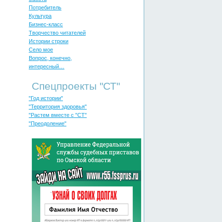
Потребитель
Культура
Бизнес-класс
Творчество читателей
Истории строки
Село мое
Вопрос, конечно,
интересный…
Спецпроекты "СТ"
"Год истории"
"Территория здоровья"
"Растем вместе с "СТ"
"Преодоление"