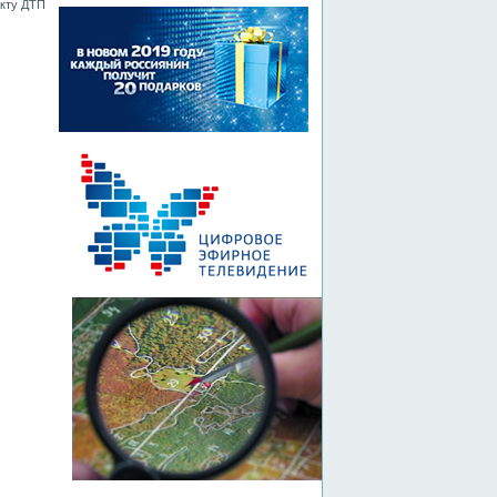
акту ДТП