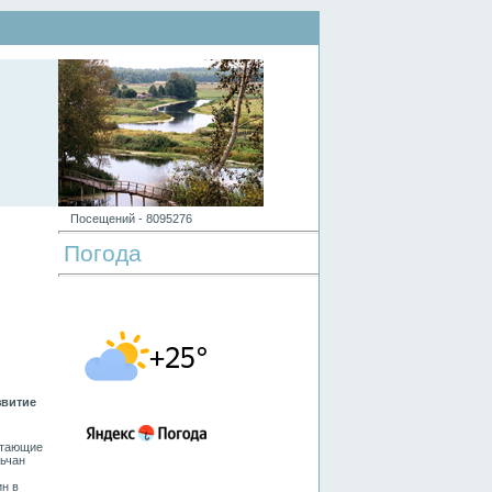
Посещений -
8
0
9
5
2
7
6
Погода
звитие
отающие
льчан
ин в