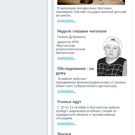
В минувшее воскресенье Крутинка
принимала Омский государственный детский
ансамбль.
подробнее...
Неделя глазами читателя
Галина Дубровина,
директор МУК
«Крутинская
межпоселенческая
библиотека»
подробнее...
Обследование - на
дому
В районе работает
передвижная флюорографическая установка
областного туберкулезного диспансера.
подробнее...
Ученья идут
С 20 по 23 октября в Крутинском районе
пройдут широкомасштабные учения по
гражданской обороне и чрезвычайным
ситуациям.
подробнее...
Друзья