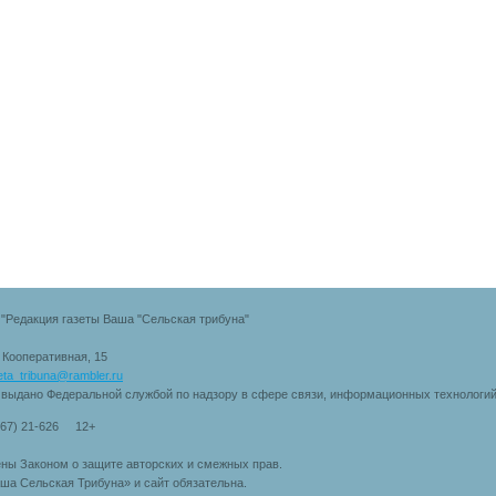
"Редакция газеты Ваша "Сельская трибуна"
. Кооперативная, 15
eta_tribuna@rambler.ru
 выдано Федеральной службой по надзору в сфере связи, информационных технологи
167) 21-626 12+
ны Законом о защите авторских и смежных прав.
ша Сельская Трибуна» и сайт обязательна.