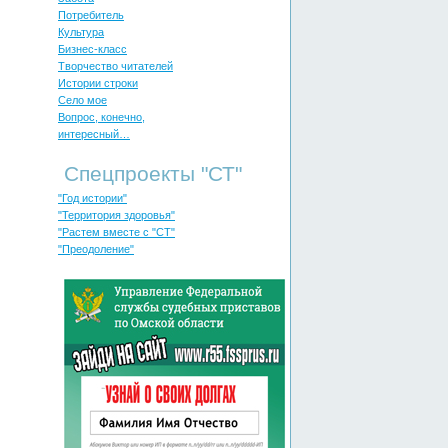
Потребитель
Культура
Бизнес-класс
Творчество читателей
Истории строки
Село мое
Вопрос, конечно,
интересный…
Спецпроекты "СТ"
"Год истории"
"Территория здоровья"
"Растем вместе с "СТ"
"Преодоление"