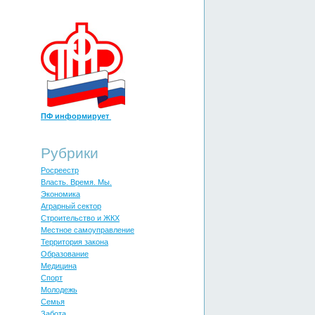
ПФ информирует
Рубрики
Росреестр
Власть. Время. Мы.
Экономика
Аграрный сектор
Строительство и ЖКХ
Местное самоуправление
Территория закона
Образование
Медицина
Спорт
Молодежь
Cемья
Забота