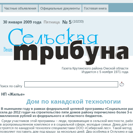
Частные объявления
Официальные документы
Гостевая книга
№ 5
(10233)
30 января 2009 года
Пятница
Газета Крутинского района Омской области
Издается с 5 ноября 1971 года
оиск по сайту
НП «Жилье»
Дом по канадской технологии
В нынешнем году в рамках федеральной целевой программы «Социальное ра
села до 2012 года» на строительство пяти домов району перечислено более 3-х
миллионов рублей из федерального и областного бюджетов.
Среди участников этой программы – люди, проживающие в сельской местности, раб
в агропромышленном комплексе и в социальной сфере, молодые семьи. Дома для се
строятся по канадской технологи специалистами ООО «Сибирский лес». Такой метод
позволяет поставить дом под крышу за несколько дней. Два особняка в Оглухино и од