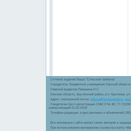
Сетевое издание Ваша "Сельская трибуна"
Учредитель: Бюджетное учреждение Омской области 
Главный редактор Пимшина Н.С.
Омская область, Крутинский район, р.п. Крутинка, ул
Адрес электронной почты:
tribuna@omskportal.ru
,
gaz
Свидетельство о регистрации СМИ Л № ФС 77-72298
коммуникаций 01.02.2018
Телефон редакции: отдел рекламы и объявлений (38
Все материалы сайта имеют своих авторов и защище
При использовании материалов ссылка на газету «Ва