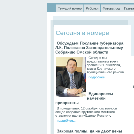
Текущий номер
Рубрики
Фотовзгляд
Газета
.
Сегодня в номере
Обсуждаем Послание губернатора
Л.К. Полежаева Законодательному
Собранию Омской области
Сегодня мы
представляем точку
зрения В.Н. Киселева,
главы Крутинского
муниципального района.
подробнее...
П
Единороссы
наметили
приоритеты
В понедельник, 12 октября, состоялось
общее собрание Крутинского местного
отделения партии «Единая Россия».
подробнее...
Закрома полны, да не дают цены