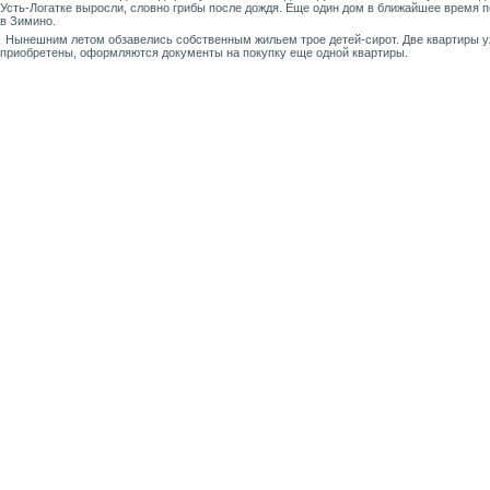
Усть-Логатке выросли, словно грибы после дождя. Еще один дом в ближайшее время 
в Зимино.
Нынешним летом обзавелись собственным жильем трое детей-сирот. Две квартиры 
приобретены, оформляются документы на покупку еще одной квартиры.