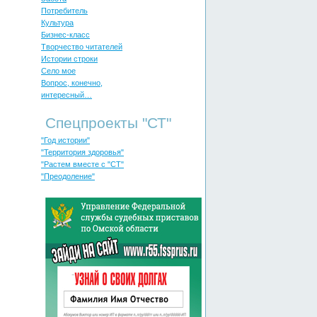
Потребитель
Культура
Бизнес-класс
Творчество читателей
Истории строки
Село мое
Вопрос, конечно,
интересный…
Спецпроекты "СТ"
"Год истории"
"Территория здоровья"
"Растем вместе с "СТ"
"Преодоление"