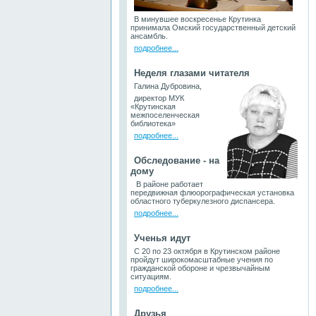
В минувшее воскресенье Крутинка
принимала Омский государственный детский
ансамбль.
подробнее...
Неделя глазами читателя
Галина Дубровина,
директор МУК
«Крутинская
межпоселенческая
библиотека»
подробнее...
Обследование - на
дому
В районе работает
передвижная флюорографическая установка
областного туберкулезного диспансера.
подробнее...
Ученья идут
С 20 по 23 октября в Крутинском районе
пройдут широкомасштабные учения по
гражданской обороне и чрезвычайным
ситуациям.
подробнее...
Друзья