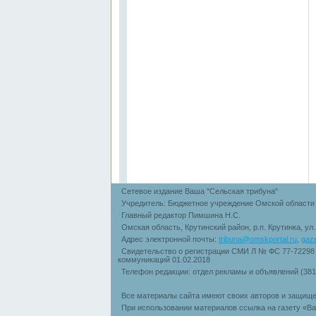
Сетевое издание Ваша "Сельская трибуна"
Учредитель: Бюджетное учреждение Омской области 
Главный редактор Пимшина Н.С.
Омская область, Крутинский район, р.п. Крутинка, ул
Адрес электронной почты:
tribuna@omskportal.ru
,
gaz
Свидетельство о регистрации СМИ Л № ФС 77-72298
коммуникаций 01.02.2018
Телефон редакции: отдел рекламы и объявлений (38
Все материалы сайта имеют своих авторов и защище
При использовании материалов ссылка на газету «Ва