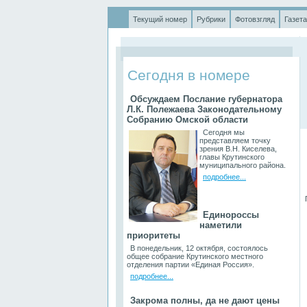
Текущий номер
Рубрики
Фотовзгляд
Газета
.
Сегодня в номере
Обсуждаем Послание губернатора
Л.К. Полежаева Законодательному
Собранию Омской области
Сегодня мы
представляем точку
зрения В.Н. Киселева,
главы Крутинского
муниципального района.
подробнее...
П
Единороссы
наметили
приоритеты
В понедельник, 12 октября, состоялось
общее собрание Крутинского местного
отделения партии «Единая Россия».
подробнее...
Закрома полны, да не дают цены