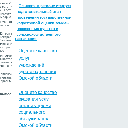
сти в 20
С января в регионе стартует
атраты к
ю часть
подготовительный этап
инское»,
ь зерна.
проведения государственной
и уводят
кадастровой оценки земель
тнеров с
населенных пунктов и
 Китерме
сельскохозяйственного
Токарев.
назначения
мирнов,
 Николай
ектаров.
Оцените качество
ров.
При этом
услуг
зывается
слании к
учреждений
 числе и
здравоохранения
сийской
казала:
Омской области
 бросим,
Оцените качество
тьяков
оказания услуг
организациями
социального
обслуживания
Омской области