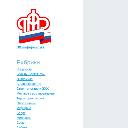
ПФ информирует
Рубрики
Росреестр
Власть. Время. Мы.
Экономика
Аграрный сектор
Строительство и ЖКХ
Местное самоуправление
Территория закона
Образование
Медицина
Спорт
Молодежь
Cемья
Забота