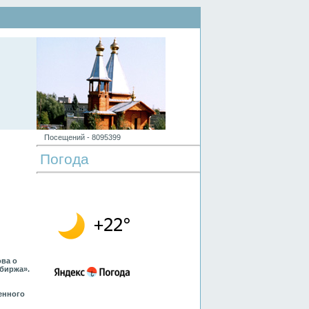
Посещений -
8
0
9
5
3
9
9
Погода
ова о
биржа».
енного