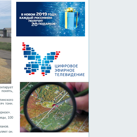
ентирует
 понять,
тинского
яч тонн.
ерное».
ицы, 100
манов.
ляет он.