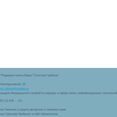
"Редакция газеты Ваша "Сельская трибуна"
. Кооперативная, 15
eta_tribuna@rambler.ru
 выдано Федеральной службой по надзору в сфере связи, информационных технологи
167) 21-626 12+
ны Законом о защите авторских и смежных прав.
ша Сельская Трибуна» и сайт обязательна.