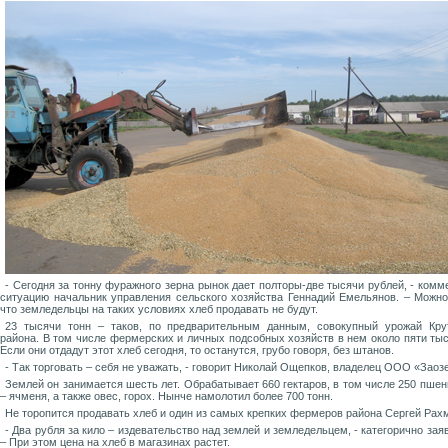
- Сегодня за тонну фуражного зерна рынок дает полторы-две тысячи рублей, - комм
ситуацию начальник управления сельского хозяйства Геннадий Емельянов. – Можно
что земледельцы на таких условиях хлеб продавать не будут.
23 тысячи тонн – таков, по предварительным данным, совокупный урожай Кру
района. В том числе фермерс
ких и личных подсобных хозяйств в нем около пяти тыс
Если они отдадут этот хлеб сегодня, то останутся, грубо говоря, без штанов.
- Так торговать – себя не уважать, - говорит Николай Ощепков, владелец ООО «Заоз
Землей он занимается шесть лет. Обрабатывает 660 гектаров, в том числе 250 пшен
– ячменя, а также овес, горох. Нынче намолотил более 700 тонн.
Не торопится продавать хлеб и один из самых крепких фермеров района Сергей Рах
- Два рубля за кило – издевательство над землей и земледельцем, - категорично заяв
– При этом цена на хлеб в магазинах растет.