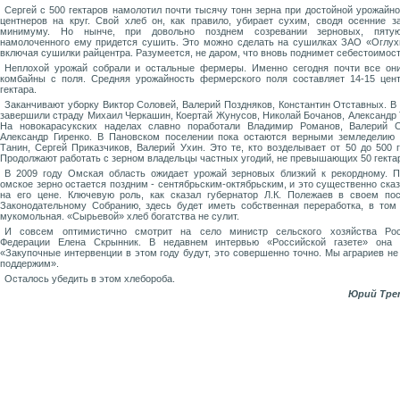
Сергей с 500 гектаров намолотил почти тысячу тонн зерна при достойной урожайно
центнеров на круг. Свой хлеб он, как правило, убирает сухим, сводя осенние з
минимуму. Но нынче, при довольно позднем созревании зерновых, пяту
намолоченного ему придется сушить. Это можно сделать на сушилках ЗАО «Оглух
включая сушилки райцентра. Разумеется, не даром, что вновь поднимет себестоимост
Неплохой урожай собрали и остальные фермеры. Именно сегодня почти все он
комбайны с поля. Средняя урожайность фермерского поля составляет 14-15 цен
гектара.
Заканчивают уборку Виктор Соловей, Валерий Поздняков, Константин Отставных. В
завершили страду Михаил Черкашин, Коертай Жунусов, Николай Бочанов, Александр 
На новокарасукских наделах славно поработали Владимир Романов, Валерий С
Александр Гиренко. В Пановском поселении пока остаются верными земледелию
Танин, Сергей Приказчиков, Валерий Ухин. Это те, кто возделывает от 50 до 500 г
Продолжают работать с зерном владельцы частных угодий, не превышающих 50 гекта
В 2009 году Омская область ожидает урожай зерновых близкий к рекордному. 
омское зерно остается поздним - сентябрьским-октябрьским, и это существенно ска
на его цене. Ключевую роль, как сказал губернатор Л.К. Полежаев в своем по
Законодательному Собранию, здесь будет иметь собственная переработка, в том
мукомольная. «Сырьевой» хлеб богатства не сулит.
И совсем оптимистично смотрит на село министр сельского хозяйства Рос
Федерации Елена Скрынник. В недавнем интервью «Российской газете» она с
«Закупочные интервенции в этом году будут, это совершенно точно. Мы аграриев не
поддержим».
Осталось убедить в этом хлебороба.
Юрий Тре