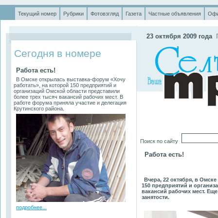
Текущий номер
Рубрики
Фотовзгляд
Газета
Частные объявления
Офи
.
23 октября 2009 года
Сегодня в номере
Работа есть!
В Омске открылась выставка-форум «Хочу
работать», на которой 150 предприятий и
организаций Омской области представили
более трех тысяч вакансий рабочих мест. В
работе форума приняла участие и делегация
Крутинского района.
Поиск по сайту
Работа есть!
Вчера, 22 октября, в Омск
150 предприятий и организ
вакансий рабочих мест. Еще
занятости.
подробнее...