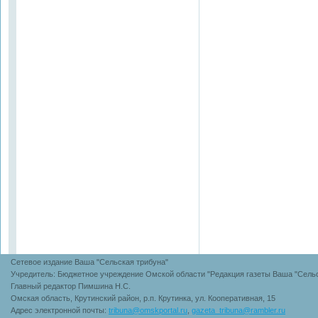
Сетевое издание Ваша "Сельская трибуна"
Учредитель: Бюджетное учреждение Омской области "Редакция газеты Ваша "Сельс
Главный редактор Пимшина Н.С.
Омская область, Крутинский район, р.п. Крутинка, ул. Кооперативная, 15
Адрес электронной почты:
tribuna@omskportal.ru
,
gazeta_tribuna@rambler.ru