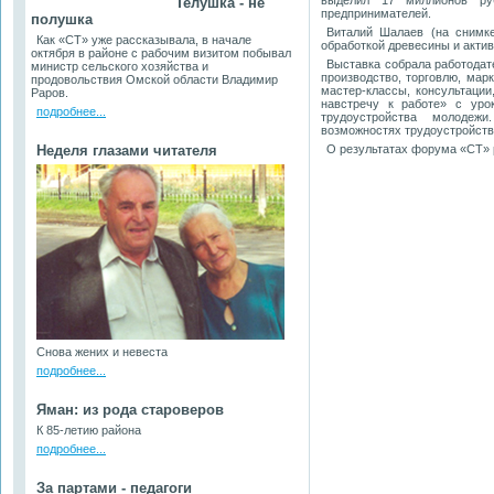
выделил 17 миллионов ру
Телушка - не
предпринимателей.
полушка
Виталий Шалаев (на снимк
Как «СТ» уже рассказывала, в начале
обработкой древесины и акти
октября в районе с рабочим визитом побывал
Выставка собрала работода
министр сельского хозяйства и
производство, торговлю, мар
продовольствия Омской области Владимир
мастер-классы, консультации
Раров.
навстречу к работе» с уро
подробнее...
трудоустройства молодеж
возможностях трудоустройств
Неделя глазами читателя
О результатах форума «СТ»
Снова жених и невеста
подробнее...
Яман: из рода староверов
К 85-летию района
подробнее...
За партами - педагоги