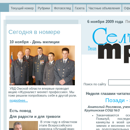
Текущий номер
Рубрики
Фотовзгляд
Газета
Частные объявления
Офи
.
6 ноября 2009 года
Пя
Сегодня в номере
10 ноября - День милиции
Поиск по сайту
УВД Омской области впервые проводит
акцию «Журналист меняет профессию». Мы
Неделя глазами читате
тоже решили попробовать себя в другой роли.
Позади -
подробнее...
Анатолий Росляков, учени
Есть повод
Крутинская СОШ №3
Заканчиваются ос
Для радости и для тревоги
Пожалуй, последн
В этом году в областном
каникулы в моей шк
этапе Всероссийского
зимних и весенних п
конкурса «Лучший врач
на подготовительны