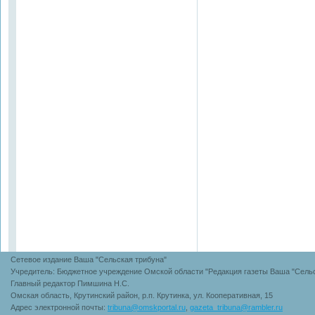
Сетевое издание Ваша "Сельская трибуна"
Учредитель: Бюджетное учреждение Омской области "Редакция газеты Ваша "Сельс
Главный редактор Пимшина Н.С.
Омская область, Крутинский район, р.п. Крутинка, ул. Кооперативная, 15
Адрес электронной почты:
tribuna@omskportal.ru
,
gazeta_tribuna@rambler.ru