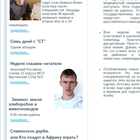
года» участвовало более
медицинской академи
полутора тысяч
поступать. Хотя отдо
специалистов. Награды
равно не удалось. Г
получили 38 врачей,
государственному эк
занявших первые и
предстоит серь
вторые места в 18
расслабляться некогда
номинациях.
подробнее...
Всю неделю пер
участвовал в школьн
олимпиад. Практ
Семь дней с "СТ"
дисциплинам. Просто 
Одним абзацем
свои знания. Думаю, ч
Но это станет ясно у
подробнее...
на районных и, е
областных олимпиадах
Неделя глазами читателя
Опубликованы новые 
Анатолий Росляков,
волнуются. Но пок
ученик 11 класса МОУ
специальностей, на к
Крутинская СОШ №3
кажется, пять вузов в
подробнее...
сделал, поэтому меня 
в вузах еще один экзам
и времени для подгот
всему.
Зимино: земля
хлеборобов
и
животноводов
К 85-летию района
подробнее...
Славянское дерби,
или Кто поедет в Африку играть?