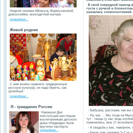
В свой очередной приезд в
гости с ручкой и блокнотом
Неделя глазами Айнагуль Жармухановой,
оказалась словоохотливей. 
домохозяйки, многодетной матери
подробнее...
Живой родник
С ним можно сравнить традиционную
русскую культуру, ее надо беречь, как
целебный
подробнее...
Я - гражданин России
- Бабушка, расскажи, как вы
Накануне Дня
- Ну, как … Мы тогда на Мыс
конституции шестерым
тут - танцы (у нас ведь клубо
воспитанникам детского
поженились, мне 17 исполнило
дома «Надежда» были
вручены паспорта.
- А свадьба у вас, наверное
подробнее...
- Какое там, человек 5-7 за