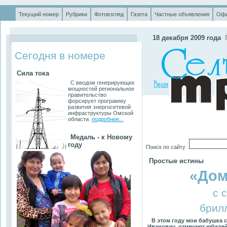
Текущий номер
Рубрики
Фотовзгляд
Газета
Частные объявления
Офи
.
18 декабря 2009 года
Сегодня в номере
Сила тока
С вводом генерирующих
мощностей региональное
правительство
форсирует программу
развития энергосетевой
инфраструктуры Омской
области.
подробнее...
Медаль - к Новому
году
Поиск по сайту
Простые истины
«Дом
с 
брил
В этом году мои бабушка 
Иванович, отмечают юбилей 