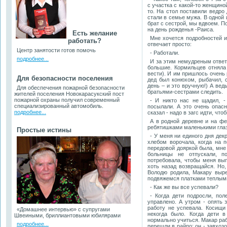
с участка с какой-то женщино
то. На стол поставили ведро
стали в семье мужа. В одной 
брат с сестрой, мы вдвоем. По
на день рожденья -Раиса.
Есть желание
Мне хочется подробностей и
работать?
отвечает просто:
Центр занятости готов помочь
- Работали.
подробнее...
И за этим немудреным ответо
большие. Кормильцев отняла 
вести). И им пришлось очень 
Для безопасности поселения
дед был конюхом, рыбачил, с
день – и это вручную!) А ве
Для обеспечения пожарной безопасности
братьями-сестрами следить.
жителей поселения Новокарасукский пост
пожарной охраны получил современный
- И никто нас не щадил, -
специализированный автомобиль.
посылали. А это очень опасн
подробнее...
сказал - надо в загс идти, чт
А в родной деревне и на фе
ребятишками маленькими глаз 
Простые истины
- У меня ни единого дня дек
хлебом ворочала, когда на 
передовой дояркой была, мне 
больницы не отпускали, п
потребовала, чтобы меня вып
хоть назад возвращайся. Но,
Володю родила, Макару выре
подвяжемся платками теплыми 
- Как же вы все успевали?
- Когда дети подросли, по
управлено. А утром - опять 
работу не успевала. Косищи
«Домашнее интервью» с супругами
некогда было. Когда дети 
Швеиными, бриллиантовыми юбилярами
нормально учиться. Макар ра
подробнее...
перешли в райпо: он - завхозо