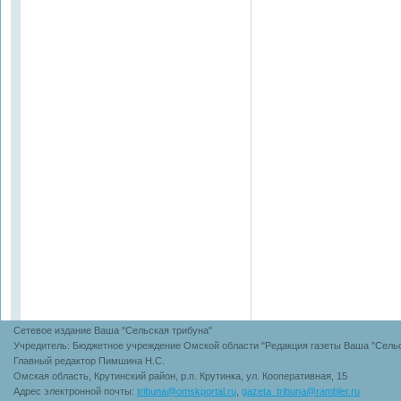
Сетевое издание Ваша "Сельская трибуна"
Учредитель: Бюджетное учреждение Омской области "Редакция газеты Ваша "Сельс
Главный редактор Пимшина Н.С.
Омская область, Крутинский район, р.п. Крутинка, ул. Кооперативная, 15
Адрес электронной почты:
tribuna@omskportal.ru
,
gazeta_tribuna@rambler.ru