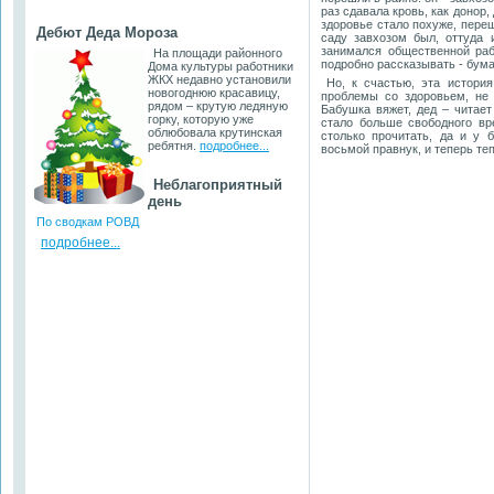
раз сдавала кровь, как донор
здоровье стало похуже, переш
Дебют Деда Мороза
саду завхозом был, оттуда
занимался общественной раб
На площади районного
подробно рассказывать - бума
Дома культуры работники
ЖКХ недавно установили
Но, к счастью, эта истори
новогоднюю красавицу,
проблемы со здоровьем, не
рядом – крутую ледяную
Бабушка вяжет, дед – читает
горку, которую уже
стало больше свободного вр
облюбовала крутинская
столько прочитать, да и у 
ребятня.
подробнее...
восьмой правнук, и теперь те
Неблагоприятный
день
По сводкам РОВД
подробнее...