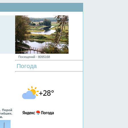
Посещений -
8
0
9
5
1
6
8
Погода
. Порой
гибших.
м.