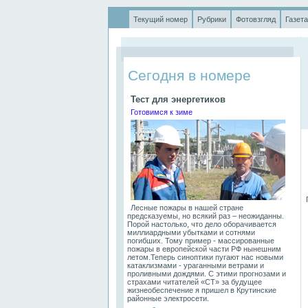
Текущий номер
Рубрики
Фотовзгляд
Газета
.
Сегодня в номере
Тест для энергетиков
Готовимся к зиме
П
Лесные пожары в нашей стране
предсказуемы, но всякий раз – неожиданны.
Порой настолько, что дело оборачивается
миллиардными убытками и сотнями
погибших. Тому пример - массированные
пожары в европейской части РФ нынешним
летом.Теперь синоптики пугают нас новыми
катаклизмами - ураганными ветрами и
проливными дождями. С этими прогнозами и
страхами читателей «СТ» за будущее
жизнеобеспечение я пришел в Крутинские
районные электросети.