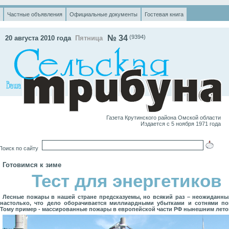
Частные объявления
Официальные документы
Гостевая книга
№ 34
(9394
)
20 августа 2010 года
Пятница
Газета Крутинского района Омской области
Издается с 5 ноября 1971 года
оиск по сайту
Готовимся к зиме
Тест для энергетиков
Лесные пожары в нашей стране предсказуемы, но всякий раз – неожиданны
настолько, что дело оборачивается миллиардными убытками и сотнями по
Тому пример - массированные пожары в европейской части РФ нынешним лето