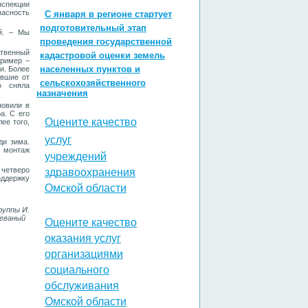
спекции
асность
С января в регионе стартует
подготовительный этап
ей. – Мы
проведения государственной
ственный
кадастровой оценки земель
пример –
населенных пунктов и
и. Более
ившие от
сельскохозяйственного
о сняла
назначения
новили в
а. С его
Оцените качество
ее тог
о,
услуг
ди зима.
я монтаж
учреждений
четверо
здравоохранения
оддержку
Омской области
руппы И.
тлеваный
Оцените качество
оказания услуг
организациями
социального
обслуживания
Омской области