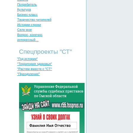
Потребитель
Культура
Бизнес-класс
Творчество читателей
Истории строки
Село мое
Вопрос, конечно,
интересный…
Спецпроекты "СТ"
"Год истории"
"Территория здоровья"
"Растем вместе с "СТ"
"Преодоление"