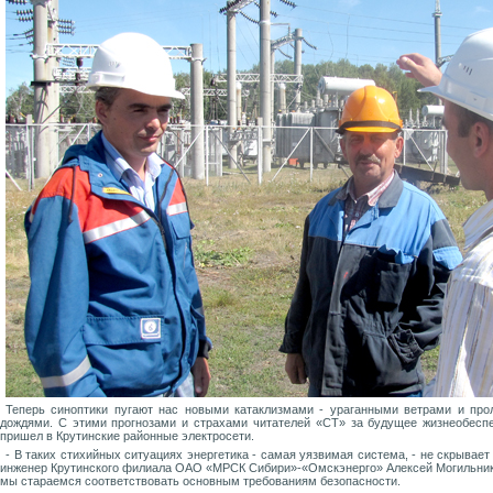
Теперь синоптики пугают нас новыми катаклизмами - ураганными ветрами и пр
дождями. С этими прогнозами и страхами читателей «СТ» за будущее жизнеобесп
пришел в Крутинские районные электросети.
- В таких стихийных ситуациях энергетика - самая уязвимая система, - не скрывает
инженер Крутинского филиала ОАО «МРСК Сибири»-«Омскэнерго» Алексей Могильник
мы стараемся соответствовать основным требованиям безопасности.