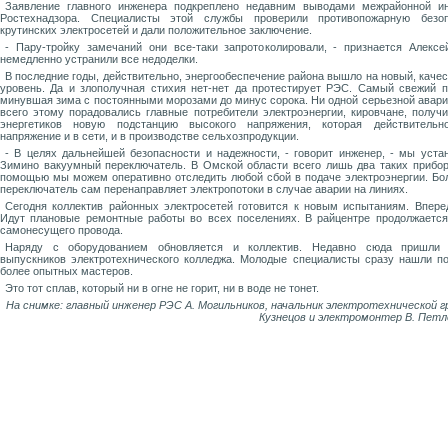
Заявление главного инженера подкреплено недавним выводами межрайонной ин
Ростехнадзора. Специалисты этой службы проверили противопожарную безоп
крутинских электросетей и дали положительное заключение.
- Пару-тройку замечаний они все-таки запротоколировали, - признается Алекс
немедленно устранили все недоделки.
В последние годы, действительно, энергообеспечение района вышло на новый, каче
уровень. Да и злополучная стихия нет-нет да протестирует РЭС. Самый свежий 
минувшая зима с постоянными морозами до минус сорока. Ни одной серьезной авари
всего этому порадовались главные потребители электроэнергии, кировчане, получ
энергетиков новую подстанцию высокого напряжения, которая действительн
напряжение и в сети, и в производстве сельхозпродукции.
- В целях дальнейшей безопасности и надежности, - говорит инженер, - мы уста
Зимино вакуумный переключатель. В Омской области всего лишь два таких прибор
помощью мы можем оперативно отследить любой сбой в подаче электроэнергии. Бол
переключатель сам перенаправляет электропотоки в случае аварии на линиях.
Сегодня коллектив районных электросетей готовится к новым испытаниям. Впере
Идут плановые ремонтные работы во всех поселениях. В райцентре продолжаетс
самонесущего провода.
Наряду с оборудованием обновляется и коллектив. Недавно сюда пришли 
выпускников электротехнического колледжа. Молодые специалисты сразу нашли п
более опытных мастеров.
Это тот сплав, который ни в огне не горит, ни в воде не тонет.
На снимке: главный инженер РЭС А. Могильников, начальник электротехнической г
Кузнецов и электромонтер В. Пе