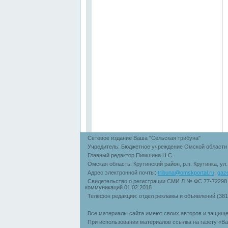
Сетевое издание Ваша "Сельская трибуна"
Учредитель: Бюджетное учреждение Омской области 
Главный редактор Пимшина Н.С.
Омская область, Крутинский район, р.п. Крутинка, ул
Адрес электронной почты:
tribuna@omskportal.ru
,
gaz
Свидетельство о регистрации СМИ Л № ФС 77-72298
коммуникаций 01.02.2018
Телефон редакции: отдел рекламы и объявлений (38
Все материалы сайта имеют своих авторов и защище
При использовании материалов ссылка на газету «Ва