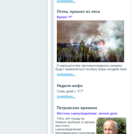
подробнее...
Огонь пришел из леса
Время "Ч"
К нарушителям противопожарного режима
будут применяться особые меры воздействия
подробнее...
Неделя-инфо
Семь дней с "СТ"
подробнее...
Петровские времена
Местное самоуправление: личное дело
Пять лет назад на
первых выборах в органы
местного
самоуправления
Китерминского поселения