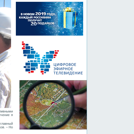
оливными
ечение я
 главный
ов. – Но