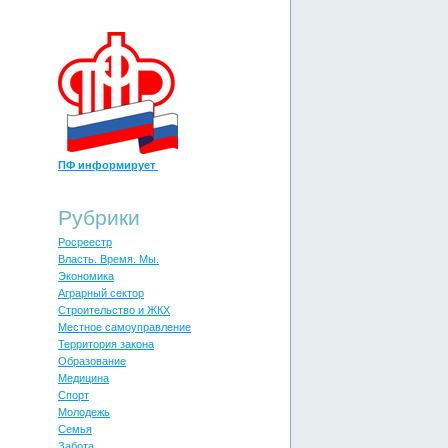
ПФ информирует
Рубрики
Росреестр
Власть. Время. Мы.
Экономика
Аграрный сектор
Строительство и ЖКХ
Местное самоуправление
Территория закона
Образование
Медицина
Спорт
Молодежь
Cемья
Забота