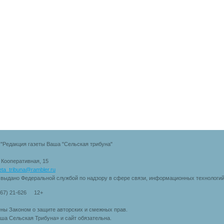
"Редакция газеты Ваша "Сельская трибуна"
. Кооперативная, 15
eta_tribuna@rambler.ru
 выдано Федеральной службой по надзору в сфере связи, информационных технологи
167) 21-626 12+
ны Законом о защите авторских и смежных прав.
ша Сельская Трибуна» и сайт обязательна.