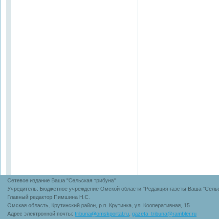
Сетевое издание Ваша "Сельская трибуна"
Учредитель: Бюджетное учреждение Омской области "Редакция газеты Ваша "Сельс
Главный редактор Пимшина Н.С.
Омская область, Крутинский район, р.п. Крутинка, ул. Кооперативная, 15
Адрес электронной почты:
tribuna@omskportal.ru
,
gazeta_tribuna@rambler.ru