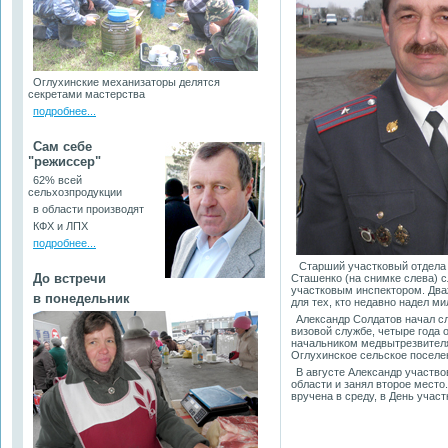
Оглухинские механизаторы делятся
секретами мастерства
подробнее...
Сам себе
"режиссер"
62% всей
сельхозпродукции
в области производят
КФХ и ЛПХ
подробнее...
Старший участковый отдела 
До встречи
Сташенко (на снимке слева) с
участковым инспектором. Дваж
в понедельник
для тех, кто недавно надел м
Александр Солдатов начал сл
визовой службе, четыре года
начальником медвытрезвителя
Оглухинское сельское поселе
В августе Александр участв
области и занял второе место
вручена в среду, в День учас