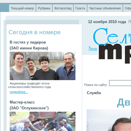
Текущий номер
Рубрики
Фотовзгляд
Газета
Частные объявления
Офи
.
12 ноября 2010 года
П
Сегодня в номере
В гостях у лидеров
(ЗАО имени Кирова)
Акционеры подводят итоги
Поиск по сайту
сельскохозяйственного года
подробнее...
Служба
Дв
Мастер-класс
(ЗАО "Оглухинское")