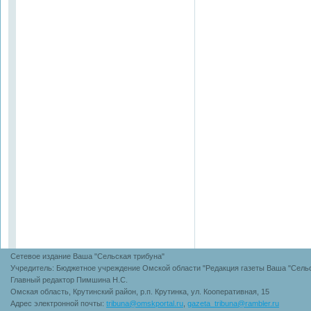
Сетевое издание Ваша "Сельская трибуна"
Учредитель: Бюджетное учреждение Омской области "Редакция газеты Ваша "Сельс
Главный редактор Пимшина Н.С.
Омская область, Крутинский район, р.п. Крутинка, ул. Кооперативная, 15
Адрес электронной почты:
tribuna@omskportal.ru
,
gazeta_tribuna@rambler.ru