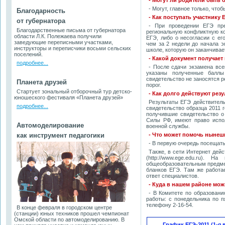
- Могут ли родители быть
- Могут, главное только, что
Благодарность
- Как поступать участнику 
от губернатора
- При проведении ЕГЭ пре
Благодарственные письма от губернатора
региональную конфликтную к
области Л.К. Полежаева получили
ЕГЭ, либо о несогласии с ег
заведующие переписными участками,
чем за 2 недели до начала 
инструкторы и переписчики восьми сельских
школе, которую он заканчивае
поселений.
- Какой документ получае
подробнее...
- После сдачи экзамена все
указаны полученные баллы
свидетельство не заносятся 
Планета друзей
порог.
Стартует зональный отборочный тур детско-
- Как долго действуют рез
юношеского фестиваля «Планета друзей»
Результаты ЕГЭ действитель
подробнее...
свидетельство образца 2011 г
получившие свидетельство о
Силы РФ, имеют право испол
Автомоделирование
военной службы.
как инструмент педагогики
- Что может помочь нынеш
- В первую очередь посещать
Также, в сети Интернет де
(http://www.ege.edu.ru)
общеобразовательным предмет
бланков ЕГЭ. Там же работа
ответ специалистов.
- Куда в нашем районе мо
- В Комитете по образовани
работы: с понедельника по п
телефону 2-16-54.
В конце февраля в городском центре
(станции) юных техников прошел чемпионат
Омской области по автомоделированию. В
График ЕГЭ-2011 (1-я 