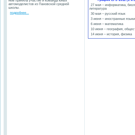
нем приняла участие и команда юных
автомоделистов из Пановской средней
27 мая – информатика, биол
школы.
литература
подробнее...
30 мая – русский язык
3 июня – иностранные языки
6 июня – математика
10 июня – география, общес
14 июня – история, физика