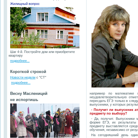
Жилищный вопрос
Шаг 4-й. Постройте дом или приобретите
квартиру
подробнее...
Короткой строкой
Новости недели
с "СТ"
подробнее...
Весну Масленицей
например по математике 
неудовлетворительную отме
не испортишь
пересдать ЕГЭ только в след
выпускники, у которых резул
- Получит ли выпускник ат
предмету по выбору?
- Да, получит. Выпускники
форме ЕГЭ, их результаты 
предмету выставляется средн
обучения, независимо от резу
На сегодняшний день один