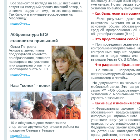
поскольку это надо было сдел
Все зависит от взгляда на вещь: пессимист
уже нельзя. Но вот отказатьс
сетует на холодный пронизывающий ветер, а
экзамена по выбору выпускни
оптимист радуется тому, что это ветер весны.
- Как быть, если выпускни
Так было и в минувшее воскресенье на
Масленицу.
- Если результат, даже п
выпускник получает не атте
подробнее...
основном общем образовани
средней профессиональной 
общего образования (9 кл.)
Аббревиатура ЕГЭ
- Что представляют собой 
становится привычной
- При проведении экзамена
Ольга Петровна
контрольно-измерительные 
Акимова, заместитель
контрольные задания: задан
председателя комитета
ответом в виде числа или с
по образования, отвечает
выкладки (часть С). В КИМах 
на вопросы выпускников
- Что разрешено брать с с
и их родителей о том, что
необходимо знать о ЕГЭ.
- На химию – непрограммир
непрограммируемый калькулят
подробнее...
транспортир и линейку.
Не допускается на экзамен
Наш "конек" - конек
мобильной связи. Этот запре
закон РФ «Об образовании»,
экзаменов с мобильными тел
удалить с экзаменов.
- Какие еще изменения вст
- Федеральным законом «
образовании» предусматрив
информации ограниченного 
участники несут установленн
10-е общекомандное место заняла
языком, то фотографировать 
спортивная дружина Крутинского района на
Федеральному закону гражда
празднике Севера в Тевризе.
общественных наблюдателей
права, действия, полномочия 
подробнее...