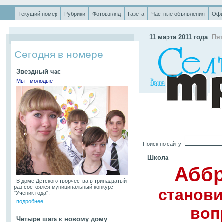
Текущий номер
Рубрики
Фотовзгляд
Газета
Частные объявления
Офи
.
11 марта 2011 года
Пя
Сегодня в номере
Звездный час
Мы - молодые
Поиск по сайту
Школа
Аббр
В доме Детского творчества в тринадцатый
раз состоялся муниципальный конкурс
станови
"Ученик года".
подробнее...
воп
Четыре шага к новому дому