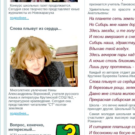
признается учитель Пановс
Конкурс школьных газет продолжается.
Сегодня свое творчество представляют юные
Удивительны по красоте 
журналисты из Новокарасука
Анатольевны:
подробнее...
На планете сеть земли
Но Сибирь мне навек дор
Слова плывут из сердца...
Здесь звезды, и те гол
И песни вмерзают в сне
Сибирь наша, здравству
Вдыхаю твой воздух.
Здесь вечером пары над
А ночью столь близкими
Лишь руку протянешь -
Каждый из авторов отдает да
Крутинке Букреева Галина Ив
Слова плывут из сердца
В березовые рощи, зеле
Многолетнее увлечение Нины
Давно мне стала милою
Александровны Вороновой, учителя русского
языка и литературы Крутинской СОШ №2, -
Прекрасная сибирская з
литературное краеведение. Сегодня она
представляет читателям "СТ" поэтов-
Школа - это вечно живой орг
земляков
приходят другие. Школьный Па
подробнее...
Самая молодая школьная му
счастьем» дала высокую оце
Романча:
Вопрос, конечно,
И ситцевое платьице с
интересный...
И босоножки на босую но