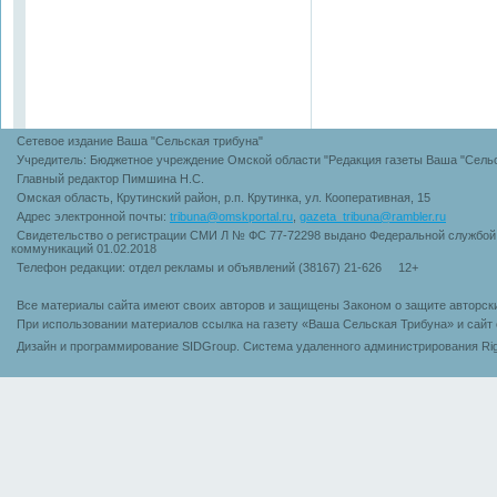
Сетевое издание Ваша "Сельская трибуна"
Учредитель: Бюджетное учреждение Омской области "Редакция газеты Ваша "Сельс
Главный редактор Пимшина Н.С.
Омская область, Крутинский район, р.п. Крутинка, ул. Кооперативная, 15
Адрес электронной почты:
tribuna@omskportal.ru
,
gazeta_tribuna@rambler.ru
Свидетельство о регистрации СМИ Л № ФС 77-72298 выдано Федеральной службой 
коммуникаций 01.02.2018
Телефон редакции: отдел рекламы и объявлений (38167) 21-626 12+
Все материалы сайта имеют своих авторов и защищены Законом о защите авторск
При использовании материалов ссылка на газету «Ваша Сельская Трибуна» и сайт 
Дизайн и программирование SIDGroup. Cистема удаленного администрирования Rig