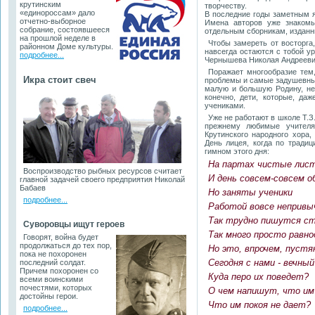
крутинским
творчеству.
«единороссам» дало
В последние годы заметным я
отчетно-выборное
Имена авторов уже знакомы
собрание, состоявшееся
отдельным сборникам, изданн
на прошлой неделе в
Чтобы замереть от восторга,
районном Доме культуры.
навсегда остаются с тобой у
подробнее...
Чернышева Николая Андрееви
Поражает многообразие тем
Икра стоит свеч
проблемы и самые задушевные
малую и большую Родину, не
конечно, дети, которые, да
учениками.
Уже не работают в школе Т.З.
прежнему любимые учителя
Крутинского народного хора,
День лицея, когда по тради
гимном этого дня:
На партах чистые лис
Воспроизводство рыбных ресурсов считает
И день совсем-совсем о
главной задачей своего предприятия Николай
Бабаев
Но заняты ученики
подробнее...
Работой вовсе непривыч
Так трудно пишутся ст
Суворовцы ищут героев
Так много просто равно
Говорят, война будет
продолжаться до тех пор,
Но это, впрочем, пустя
пока не похоронен
Сегодня с нами - вечны
последний солдат.
Причем похоронен со
Куда перо их поведет?
всеми воинскими
почестями, которых
О чем напишут, что им
достойны герои.
Что им покоя не дает?
подробнее...