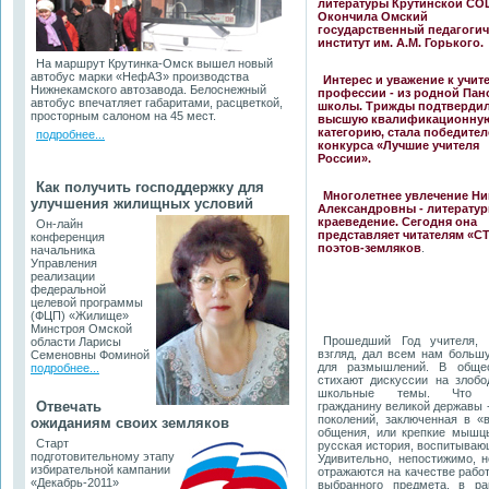
литературы Крутинской СО
Окончила Омский
государственный педагоги
институт им. А.М. Горького.
На маршрут Крутинка-Омск вышел новый
автобус марки «НефАЗ» производства
Интерес и уважение к учит
Нижнекамского автозавода. Белоснежный
профессии - из родной Пан
автобус впечатляет габаритами, расцветкой,
школы. Трижды подтверди
просторным салоном на 45 мест.
высшую квалификационну
категорию, стала победите
подробнее...
конкурса «Лучшие учителя
России».
Как получить господдержку для
Многолетнее увлечение Н
улучшения жилищных
условий
Александровны - литерату
краеведение. Сегодня она
Он-лайн
представляет читателям «С
конференция
поэтов-земляков
.
начальника
Управления
реализации
федеральной
целевой программы
(ФЦП) «Жилище»
Минстроя Омской
Прошедший Год учителя,
области Ларисы
взгляд, дал всем нам больш
Семеновны Фоминой
для размышлений. В обще
подробнее...
стихают дискуссии на злобо
школьные темы. Что 
Отвечать
гражданину великой державы 
поколений, заключенная в «
ожиданиям своих земляков
общения, или крепкие мышцы
Старт
русская история, воспитываю
подготовительному этапу
Удивительно, непостижимо, 
избирательной кампании
отражаются на качестве работ
«Декабрь-2011»
выбранного предмета, в р