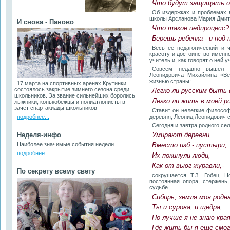
Что будут защищать 
Об издержках и проблемах 
школы Арсланова Мария Дмит
И снова - Паново
Что такое педпроцесс?
Берешь ребенка - и под 
Весь ее педагогический и 
красоту и достоинство именн
учитель и, как говорят о ней у
Совсем недавно вышел с
Леонидовича Михайлина «Ве
жизнью страны:
17 марта на спортивных аренах Крутинки
состоялось закрытие зимнего сезона среди
Легко ли русским быть 
школьников. За звание сильнейших боролись
Легко ли жить в моей р
лыжники, конькобежцы и полиатлонисты в
зачет спартакиады школьников
Ставит он нелегкие философ
подробнее...
деревня, Леонид Леонидович 
Сегодня и завтра родного се
Неделя-инфо
Умирают деревни,
Наиболее значимые события недели
Вместо изб - пустыри,
подробнее...
Их покинули люди,
Как от вьюг журавли,-
По секрету всему свету
сокрушается Т.З. Гобец. Н
постоянная опора, стержень
судьбе.
Сибирь, земля моя родна
Ты и сурова, и щедра,
Но лучше я не знаю края
Где жить бы я еще смог