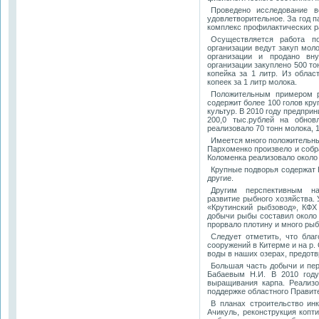
Проведено исследование в
удовлетворительное. За год п
комплекс профилактических р
Осуществляется работа по
организации ведут закуп мол
организации и продано вну
организации закуплено 500 то
копейка за 1 литр. Из обла
копеек за 1 литр молока.
Положительным примером р
содержит более 100 голов круп
культур. В 2010 году предпри
200,0 тыс.рублей на обнов
реализовало 70 тонн молока, 
Имеется много положительны
Пархоменко произвело и собра
Коломенка реализовало около 
Крупные подворья содержат 
другие.
Другим перспективным на
развитие рыбного хозяйства.
«Крутинский рыбзовод», КФ
добычи рыбы составил около 8
прорвало плотину и много ры
Следует отметить, что бла
сооружений в Китерме и на р.
воды в наших озерах, предот
Большая часть добычи и пе
Бабаевым Н.И. В 2010 году
выращивания карпа. Реализо
поддержке областного Правите
В планах строительство ин
Ачикуль, реконструкция копт