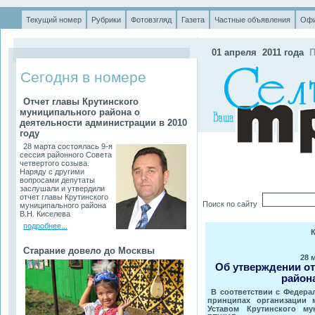
Текущий номер
Рубрики
Фотовзгляд
Газета
Частные объявления
Офи
.
01 апреля 2011 года
П
Сегодня в номере
Отчет главы Крутинского
муниципального района о
деятельности администрации в 2010
году
28 марта состоялась 9-я
сессия районного Совета
четвертого созыва.
Наряду с другими
вопросами депутаты
заслушали и утвердили
отчет главы Крутинского
Поиск по сайту
муниципального района
В.Н. Киселева
подробнее...
Старание довело до Москвы
28 
Об утверждении от
района
В соответствии с Федера
принципах организации 
Уставом Крутинского му