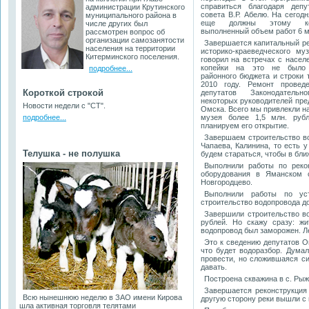
справиться благодаря депу
администрации Крутинского
совета В.Р. Абелю. На сего
муниципального района в
еще должны этому ко
числе других был
выполненный объем работ 6 м
рассмотрен вопрос об
организации самозанятости
Завершается капитальный р
населения на территории
историко-краеведческого му
Китерминского поселения.
говорил на встречах с насел
копейки на это не было
подробнее...
районного бюджета и строки 
2010 году. Ремонт прове
Короткой строкой
депутатов Законодательн
некоторых руководителей пре
Новости недели с "СТ".
Омска. Всего мы привлекли н
подробнее...
музея более 1,5 млн. руб
планируем его открытие.
Завершаем строительство во
Чапаева, Калинина, то есть у
Телушка - не полушка
будем стараться, чтобы в бл
Выполнили работы по реко
оборудования в Яманском
Новгородцево.
Выполнили работы по ус
строительство водопровода до
Завершили строительство во
рублей. Но скажу сразу: жи
водопровод был заморожен. Ле
Это к сведению депутатов О
что будет водоразбор. Думал
провести, но сложившаяся си
давать.
Построена скважина в с. Рыж
Завершается реконструкция
Всю нынешнюю неделю в ЗАО имени Кирова
другую сторону реки вышли с 
шла активная торговля телятами