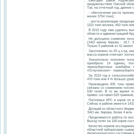
Ежегодно район подписыв
продовольствия Омской обла
Так, на отчетный год, данное
- обеспечение роста произв
менее 3754 тонн);
- роста реализации продукц
1110 тонн молока, 450 тонн мя
В 2010 году нам удалось в
области и администрацией Кр
Не допущено снижение посев
(ЗАО имени Кирова - 18,7, З
Только 5 районов из 32 имеют
Заготовлено по 29 ц к.ед. н
масса кормов отвечает зооте
Значительно пополнен тех
приобрело 14 единиц тех
зерноуборочных комбайна 
«Оглухинское» - кормоубороч
За 2010 год в сельскохозяй
470 тонн или 4 % больше уров
Произведено 935 тонн прив
связано со снижением погол
530 телят. В то же время п
привес составил 620 граммов,
Поголовье КРС и коров по в
Сейчас в районе имеется 1433
Дотаций из областного бюдже
ЗАО им. Кирова, более 4 млн.
Продолжается работа по вос
Выход телят на 100 коров сос
Качество кормов исследован
областной лаборатории сывор
физиологического состояния 