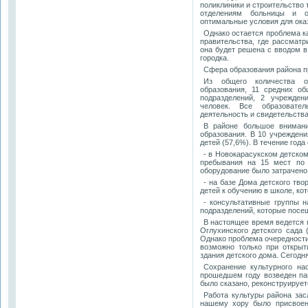
поликлиники и строительство 
отделениям больницы и о
оптимальные условия для ока
Однако остается проблема ка
правительства, где рассматр
она будет решена с вводом в
городка.
Сфера образования района п
Из общего количества о
образования, 11 средних об
подразделений, 2 учрежден
человек. Все образовате
деятельность и свидетельства
В районе большое внимани
образования. В 10 учреждени
детей (57,6%). В течение года
- в Новокарасукском детском
пребывания на 15 мест по 
оборудование было затрачено 
- на базе Дома детского тво
детей к обучению в школе, ко
- консультативные группы 
подразделений, которые посещ
В настоящее время ведется п
Оглухинского детского сада 
Однако проблема очередности 
возможно только при открыт
здания детского дома. Сегодн
Сохранение культурного на
прошедшем году возведен па
было сказано, реконструирует
Работа культуры района зас
нашему хору было присвоен