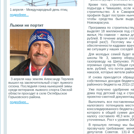
Кроме того, строительств
подъезда к Чикишево, если 
1 апреля - Международный день птиц
строительство. А в Самаро
подробнее...
профиля будет построен нынч
чтобы средства были выд
Новокарасука.
Лыжни не портит
Программа по строительству
выделят 18 миллионов под ст
жилья. Но главное – жилье д
рублей. В течение апреля эт
второй раз(!). Поэтому мы
обеспеченности кадрами врач
же ситуация у наших соседей
Для молодых семей будет в
школы № 3, замену оборудо
газопроводу на Шипуново. Р
огромных средств. Общая сум
млн. рублей, что почти равн
наказов, которые жители райо
И снова приходится обраща
3 апреля наш земляк Александр Терлеев
собственных доходов бюджета
вышел на заключительный старт лыжного
районного бюджета на 2011г.(2
сезона. Последняя гонка нынешней зимы
Уже получено одобрение на
среди ветеранов лыжного спорта Омской
дома под детский сад и стро
области проходит в селе Октябрьское
проектно-сметной документаци
Горьковского района.
Выполнить все поставленны
подробнее...
налогового потенциала мес
консолидированного бюджета 
которого в общей сумме дох
налогу составило 48,3 млн. 
уточненных. Рост к уровню 200
В прошлую пятницу мы были
прозвучало требование: мен
депутатов Советов. 131-й 