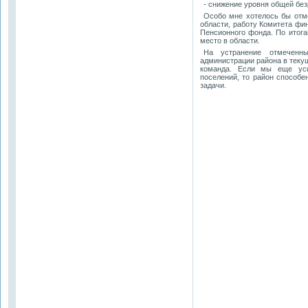
- снижение уровня общей бе
Особо мне хотелось бы отм
области, работу Комитета фи
Пенсионного фонда. По итога
место в области.
На устранение отмеченны
администрации района в теку
команда. Если мы еще уси
поселений, то район способ
задачи.