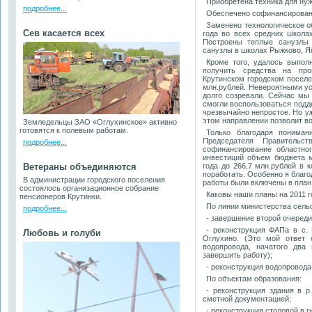
Приобретена техника для ну
подробнее...
Обеспечено софинансировани
Заменено технологическое о
Сев касается всех
года во всех средних школа
Построены теплые санузлы
санузлы в школах Рыжково, Я
Кроме того, удалось выпол
получить средства на про
Крутинском городском поселе
млн.рублей. Невероятными ус
долго созревали. Сейчас мы
смогли воспользоваться подд
чрезвычайно непростое. Но уж
этом направлении позволит во
Земледельцы ЗАО «Оглухинское» активно
готовятся к полевым работам.
Только благодаря пониман
Председателя Правительс
подробнее...
софинансирование областно
инвестиций объем бюджета м
Ветераны объединяются
года до 266,7 млн.рублей в 
поработать. Особенно я благо
В администрации городского поселения
работы были включены в план
состоялось организационное собрание
Каковы наши планы на 2011 г
пенсионеров Крутинки.
По линии министерства сельс
подробнее...
- завершение второй очереди
- реконструкция ФАПа в с.
Любовь и голуби
Оглухино. (Это мой ответ 
водопровода, начатого два 
завершить работу);
- реконструкция водопровода
По объектам образования:
- реконструкция здания в р
сметной документацией;
- реконструкция столовой в г