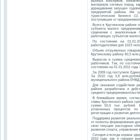
рыбных консервов, обновле
материала сиговых пород, ка
доращивание запущен годовик
предприятий района. Им у
туристическом бизнесе (1
поступившие от предпринимат
Всего в Крутинском районе п
субъекта малого предприним
сравнении с аналогичным 
работающих субъектов малого
По состоянию на 01.01.2
работодателями для 1023 чело
Объем отгруженных товаров,
Крутинскому району 60,5 млн.р
Выросла и сумма среднеме
работников. Так, по состоян
состоянию на 01.01.2011 года 
За 2009 год поступило Едино
За 2010 год 3,8 млн.рубле
муниципального района ЕНВД 
Для оказания содействия р
районе разработана и дейс
среднего предпринимательств
В ближайшее время, соглас
главы Крутинского района ср
сумме 50,0 тыс. рублей. 
уплаченных процентов по 
регистрации и развития деяте
Поддержка развития реальног
от полноты формирования дох
свои текущие расходные обя
развития спорта, управления
Сегодня и всегда охрана здо
2010 году, как я говорил в