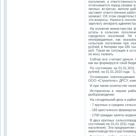
поселения, а ответственност
отчитывается перед своими и
личных встречах жители райо
заставит ответственнее рабо
хромает. Об этом свидетельс
эти вопросы. Налоги в поселе
зарплату аппарата администра
На коллегии министерства ф
штаты в сельских поселени
городского поселений. Не
неоправданные, как оказыв
сельском поселении при на
рублей, в Китерме при 180 тыс
руб. Такая же ситуация в ост
не могу назвать.
Сейчас все считают деньги. 
как вы формируете свой бюдж
По состоянию на 01.01.2011
рублей, на 01.01.2010 года - 
Основными плательщиками 
ООО «Строитель», ДРСУ, комм
И при таком количестве нал
Исторически в нашем район
рыборазведение.
На сегодняшний день в райо
- 7 крупных и средних сельс
- 165 крестьянско-фермерск
- 1700 граждан заняты веден
В двух крупных сельхозпред
состоянию на 01.01.2011 года 
населения). Эти предприятия
животноводства и растениево