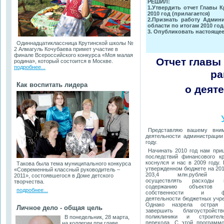
РЕШИЛ:
1.Утвердить отчет Главы 
2010 год (прилагается)
2.Признать работу Админ
области по итогам 2010 го
3. Опубликовать настояще
Одиннадцатиклассница Крутинской школы №
2 Алмагуль Кочубаева примет участие в
финале Всероссийского конкурса «Моя малая
Отчет главы
родина», который состоится в Москве.
подробнее...
ра
Как воспитать лидера
о деят
Представляю вашему вни
деятельности администрации
году.
Начинать 2010 год нам при
последствий финансового кр
коснулся и нас в 2009 году.
Такова была тема муниципального конкурса
утвержденном бюджете на 201
«Современный классный руководитель –
203,4 млн.рублей пл
2011», состоявшегося в Доме детского
осуществлять расходы 
творчества.
содержанию объектов м
подробнее...
собственности и фин
деятельности бюджетных учр
Однако назрела острая 
Личное дело - общая цель
завершить благоустройст
поликлиники и строител
В понедельник, 28 марта,
перехода. С этой программ
на коллегии при главе