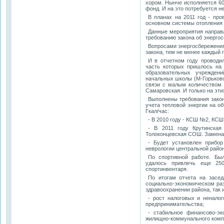
хором. Нынче исполняется 60
фонд. И на это потребуется не
В планах на 2011 год - пр
основном системы отопления 
Данные мероприятия направл
требованию закона об энерго
Вопросами энергосбережения
закона, тем не менее каждый г
И в отчетном году проводи
часть которых пришлось на 
образовательных учрежде
начальных школы (М-Горьковс
связи с малым количеством
Самаровская. И только на эти
Выполнены требования закон
учета тепловой энергии на об
Гкал/час:
- В 2010 году - КСШ №2, К
- В 2011 году Крутинска
Толоконцевская СОШ. Замена 
- Будет установлен прибор
неврологии центральной райо
По спортивной работе. Был
удалось привлечь еще 250
спортинвентаря.
По итогам отчета на засед
социально-экономическом раз
здравоохранении района, так 
- рост налоговых и ненало
предпринимательства;
- стабильное финансово-эк
жилищно-коммунального комп