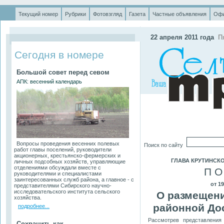
Текущий номер
Рубрики
Фотовзгляд
Газета
Частные объявления
Офи
.
22 апреля 2011 года
П
Сегодня в номере
Большой совет перед севом
АПК: весенний календарь
Вопросы проведения весенних полевых
Поиск по сайту
работ главы поселений, руководители
акционерных, крестьянско-фермерских и
ГЛАВА КРУТИНСК
личных подсобных хозяйств, управляющие
отделениями обсуждали вместе с
П О
руководителями и специалистами
заинтересованных служб района, а главное - с
от 1
представителями Сибирского научно-
исследовательского института сельского
О размещени
хозяйства.
районной До
подробнее...
Рассмотрев представления
Сохранить как...