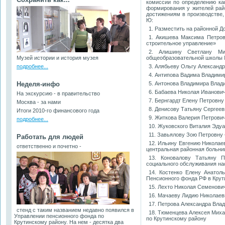
комиссии по определению ка
формирования у жителей рай
достижениям в производстве,
Ю:
1. Разместить на районной Д
1. Акишева Максима Петров
строительное управление»
2. Алишину Светлану Ми
Музей истории и история музея
общеобразовательной школы
подробнее...
3. Алябьеву Ольгу Александр
4. Антипова Вадима Владими
Неделя-инфо
5. Антонова Владимира Влад
6. Бабаева Николая Иванович
На экскурсию - в правительство
7. Бернгардт Елену Петровну
Москва - за нами
8. Денисову Татьяну Сергеев
Итоги 2010-го финансового года
9. Житкова Валерия Петрович
подробнее...
10. Жуковского Виталия Эду
11. Завьялову Зою Петровн
Работать для людей
12. Ильину Евгению Никола
ответственно и почетно -
центральная районная больни
13. Коновалову Татьяну П
социального обслуживания на
14. Костенко Елену Анатол
Пенсионного фонда РФ в Крут
15. Лехто Николая Семенови
16. Мачаеву Лидию Николаев
17. Петрова Александра Вла
стенд с таким названием недавно появился в
18. Тюменцева Алексея Миха
Управлении пенсионного фонда по
по Крутинскому району
Крутинскому району. На нем - десятка два