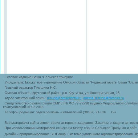
Сетевое издание Ваша "Сельская трибуна"
Учредитель: Бюджетное учреждение Омской области "Редакция газеты Ваша "Сельс
Главный редактор Пимшина Н.С.
Омская область, Крутинский район, р.п. Крутинка, ул. Кооперативная, 15
Адрес электронной почты:
tribuna@omskportal.ru
,
gazeta_tribuna@rambler.ru
Свидетельство о регистрации СМИ Л № ФС 77-72298 выдано Федеральной службой 
коммуникаций 01.02.2018
Телефон редакции: отдел рекламы и объявлений (38167) 21-626 12+
Все материалы сайта имеют своих авторов и защищены Законом о защите авторск
При использовании материалов ссылка на газету «Ваша Сельская Трибуна» и сайт 
Дизайн и программирование SIDGroup. Cистема удаленного администрирования Rig