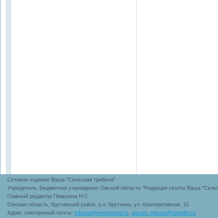
Сетевое издание Ваша "Сельская трибуна"
Учредитель: Бюджетное учреждение Омской области "Редакция газеты Ваша "Сельс
Главный редактор Пимшина Н.С.
Омская область, Крутинский район, р.п. Крутинка, ул. Кооперативная, 15
Адрес электронной почты:
tribuna@omskportal.ru
,
gazeta_tribuna@rambler.ru