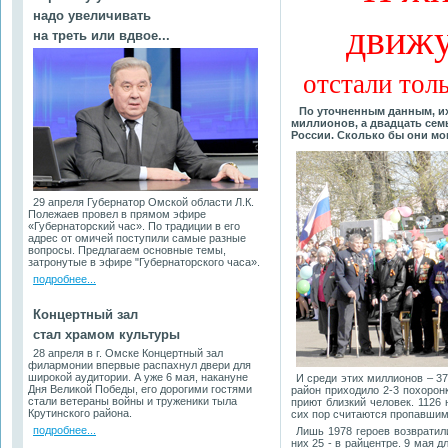
надо увеличивать
движутс
на треть или вдвое...
отстали толь
По уточненным данным, их
миллионов, а двадцать сем
России. Сколько бы они мог
29 апреля Губернатор Омской области Л.К.
Полежаев провел в прямом эфире
«Губернаторский час». По традиции в его
адрес от омичей поступили самые разные
вопросы. Предлагаем основные темы,
затронутые в эфире "Губернаторского часа».
подробнее...
Концертный зал
стал храмом культуры
28 апреля в г. Омске Концертный зал
филармонии впервые распахнул двери для
широкой аудитории. А уже 6 мая, накануне
И среди этих миллионов – 37
Дня Великой Победы, его дорогими гостями
район приходило 2-3 похорон
стали ветераны войны и труженики тыла
приют близкий человек. 1126
Крутинского района.
сих пор считаются пропавшим
подробнее...
Лишь 1978 героев возвратил
них 25 - в райцентре. 9 мая д