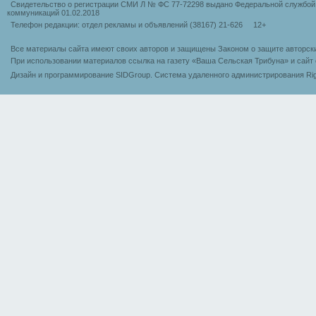
Свидетельство о регистрации СМИ Л № ФС 77-72298 выдано Федеральной службой 
коммуникаций 01.02.2018
Телефон редакции: отдел рекламы и объявлений (38167) 21-626 12+
Все материалы сайта имеют своих авторов и защищены Законом о защите авторск
При использовании материалов ссылка на газету «Ваша Сельская Трибуна» и сайт 
Дизайн и программирование SIDGroup. Cистема удаленного администрирования Rig