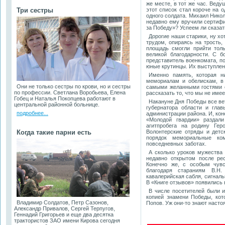
же месте, в тот же час. Веду
Три сестры
этот список стал короче на
одного солдата. Михаил Нико
недавно ему вручили сертифи
за Победу»? Успеем ли сказат
Дорогие наши старики, ну хо
трудом, опираясь на трость
площадь смогли прийти толь
великой благодарности. С б
представитель военкомата, по
юные крутинцы. Их выступлени
Именно память, которая н
мемориалам и обелискам, в 
Они не только сестры по крови, но и сестры
самыми желанными гостями с
по профессии. Светлана Воробьева, Елена
рассказать то, что мы не име
Гобец и Наталья Покопцева работают в
Накануне Дня Победы все ве
центральной районной больнице.
губернатора области и гла
подробнее...
администрации района. И, ко
«Молодой гвардии» раздал
агитпробега на родину Ге
Когда такие парни есть
Волонтерские отряды и детс
порядок мемориальные ко
повседневных заботах.
А сколько уроков мужества 
недавно открытом после ре
Конечно же, с особым чувс
благодаря стараниям В.Н.
кавалерийская сабля, сигналь
В «Книге отзывов» появились
В числе посетителей были и
копией знамени Победы, кот
Владимир Солдатов, Петр Сазонов,
Попов. Уж они-то знают насто
Александр Привалов, Сергей Терпугов,
Геннадий Григорьев и еще два десятка
трактористов ЗАО имени Кирова сегодня