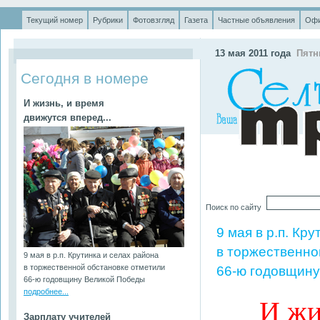
Текущий номер
Рубрики
Фотовзгляд
Газета
Частные объявления
Офи
.
13 мая 2011 года
Пятн
Сегодня в номере
И жизнь, и время
движутся вперед...
Поиск по сайту
9 мая в р.п. Кр
в торжественно
9 мая в р.п. Крутинка и селах района
в торжественной обстановке отметили
66-ю годовщин
66-ю годовщину Великой Победы
подробнее...
И жизн
Зарплату учителей