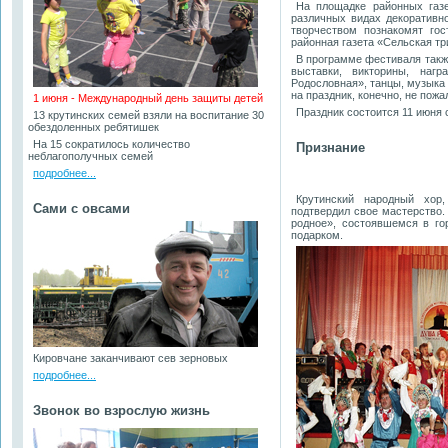
На площадке районных газе
различных видах декоративн
творчеством познакомят го
районная газета «Сельская тр
В программе фестиваля такж
выставки, викторины, нагр
Родословная», танцы, музыка 
на праздник, конечно, не пожа
1 июня - Международный день защиты детей
Праздник состоится 11 июня 
13 крутинских семей взяли на воспитание 30
обездоленных ребятишек
На 15 сократилось количество
Признание
неблагополучных семей
подробнее...
Крутинский народный хор,
Сами с овсами
подтвердил свое мастерство.
родное», состоявшемся в го
подарком.
Кировчане заканчивают сев зерновых
подробнее...
Звонок во взрослую жизнь