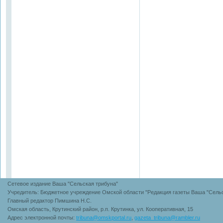
Сетевое издание Ваша "Сельская трибуна"
Учредитель: Бюджетное учреждение Омской области "Редакция газеты Ваша "Сельс
Главный редактор Пимшина Н.С.
Омская область, Крутинский район, р.п. Крутинка, ул. Кооперативная, 15
Адрес электронной почты:
tribuna@omskportal.ru
,
gazeta_tribuna@rambler.ru