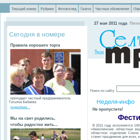
Текущий номер
Рубрики
Фотовзгляд
Газета
Частные объявления
Офи
.
27 мая 2011 года
Пятн
Сегодня в номере
Правила хорошего торга
Поиск по сайту
преподает частный предприниматель
Неделя-инфо
Татьяна Бабаева
подробнее...
Не пропустите!
Фести
Мы на свет родились,
чтобы радостно жить...
В 2011 году исполняется 14
«Акмолинские областные ве
областное отделение Союза
станет праздником для всех, к