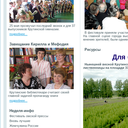
25 мая прозвучал последний звонок и для 37
выпускников Крутинской гимназии.
В фестивале приняли участи
подробнее...
На главной сцене города вы
мнению зрителей, были одним
Завещание Кирилла и Мефодия
Ресурсы
Для
Нынешней весной Крутинс
лиственницы на площади 37
Крутинские библиотекари считают своей
главной задачей пропаганду книги
подробнее...
Неделя-инфо
Фестиваль омской прессы
Вновь лучшие
Жемчужина России