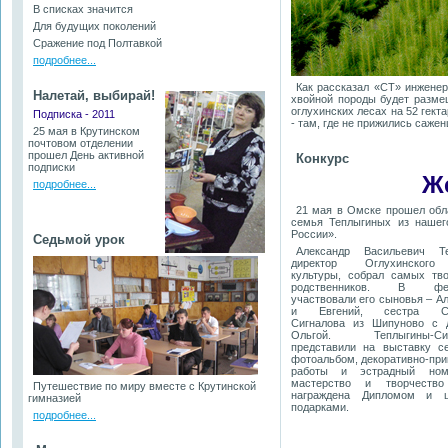
В списках значится
Для будущих поколений
Сражение под Полтавкой
подробнее...
Как рассказал «СТ» инжене
Налетай, выбирай!
хвойной породы будет размещ
оглухинских лесах на 52 гекта
Подписка - 2011
- там, где не прижились сажен
25 мая в Крутинском
почтовом отделении
прошел День активной
Конкурс
подписки
Ж
подробнее...
21 мая в Омске прошел обл
семья Теплыгиных из нашег
России».
Седьмой урок
Александр Васильевич Те
директор Оглухинског
культуры, собрал самых тво
родственников. В фес
участвовали его сыновья – А
и Евгений, сестра Св
Сигналова из Шипуново с 
Ольгой. Теплыгины-Сиг
представили на выставку с
фотоальбом, декоративно-пр
работы и эстрадный ном
мастерство и творчеств
Путешествие по миру вместе с Крутинской
награждена Дипломом и 
гимназией
подарками.
подробнее...