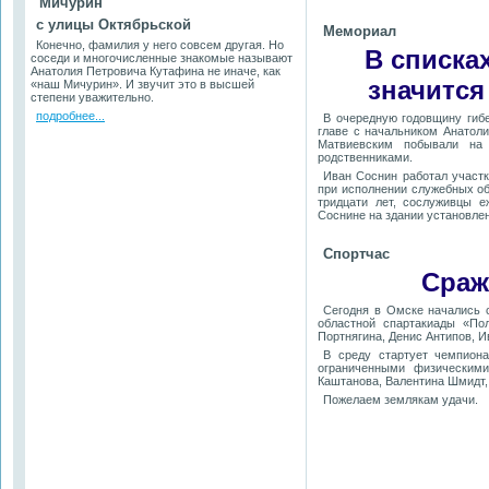
Мичурин
с улицы Октябрьской
Мемориал
Конечно, фамилия у него совсем другая. Но
В списка
соседи и многочисленные знакомые называют
Анатолия Петровича Кутафина не иначе, как
значится
«наш Мичурин». И звучит это в высшей
степени уважительно.
подробнее...
В очередную годовщину гиб
главе с начальником Анатол
Матвиевским побывали на 
родственниками.
Иван Соснин работал участ
при исполнении служебных обя
тридцати лет, сослуживцы 
Соснине на здании установле
Спортчас
Сраж
Сегодня в Омске начались 
областной спартакиады «По
Портнягина, Денис Антипов, 
В среду стартует чемпиона
ограниченными физическим
Каштанова, Валентина Шмидт,
Пожелаем землякам удачи.