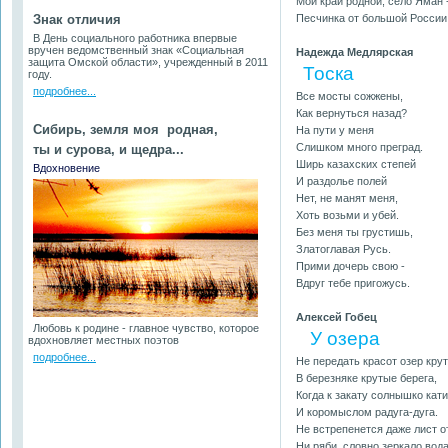
Мой край родной, село Яман 
Знак отличия
Песчинка от большой России
В День социального работника впервые
вручен ведомственный знак «Социальная
Надежда Медлярская
защита Омской области», учрежденный в 2011
Тоска
году.
подробнее...
Все мосты сожжены,
Как вернуться назад?
Сибирь, земля моя родная,
На пути у меня
Слишком много преград.
ты и сурова, и щедра...
Ширь казахских степей
Вдохновение
И раздолье полей
Нет, не манят меня,
Хоть возьми и убей.
Без меня ты грустишь,
Златоглавая Русь.
Прими дочерь свою -
Вдруг тебе пригожусь.
Алексей Гобец
Любовь к родине - главное чувство, которое
У озера
вдохновляет местных поэтов
подробнее...
Не передать красот озер крут
В березняке крутые берега,
Когда к закату солнышко кати
И коромыслом радуга-дуга.
Не встрепенется даже лист от
Ни ряби, словно зеркало вода