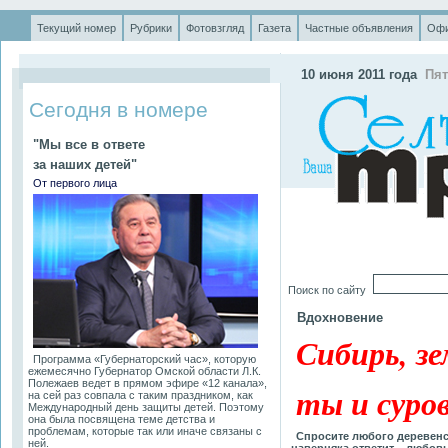
Текущий номер
Рубрики
Фотовзгляд
Газета
Частные объявления
Офи
.
10 июня 2011 года
Пят
Сегодня в номере
"Мы все в ответе
за наших детей"
От первого лица
Поиск по сайту
Вдохновение
Сибирь, зе
Программа «Губернаторский час», которую
ежемесячно Губернатор Омской области Л.К.
Полежаев ведет в прямом эфире «12 канала»,
ты и суров
на сей раз совпала с таким праздником, как
Международный день защиты детей. Поэтому
она была посвящена теме детства и
проблемам, которые так или иначе связаны с
Спросите любого деревенск
ней.