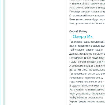
И тишина! Лишь только чаек 
Их кто-то потревожил у гнезд
По глади озера от края и до к
От солнца отблеск – золотая 
Быть может, кто-нибудь сок
Или русалки золотистая коса
Сергей Гобец
Озеро Ик
Ты словно чаша, священный 
Волны торопятся в сизую дал
Тайну глубин упокоя на дне,
Даришь изящность бегущей в
По берегам твоим люди живут
Пашут и сеют, и косят, и жнут
А вечерами спешат в тишине
Встретить закат на зеркально
Ты провожало, встречало век
Росы поило, кормило снега,
Годы лихие ломало как все –
В радости вместе и вместе в 
Яхта качает на глади крылом
Челн ускользает, толкнувшис
Чайку обнимет седая волна,
Утром тумана ползет пелена.