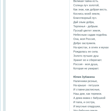
Великая тайна есть.
Солнца луч золотой,
Как знак, как добрая весть.
Коснись моей земли,
Благотворный луч.
Дай злым добра,
Терпенья - добрым.
Пускай цветет земля,
Небесным садам подобна.
Она, моя Россия,
Добро заслужила.
На крестах, в огнях и муках
Рождалась ее сила.
Золото лучших душ
Хранит ее и сберегает.
Россия - моя душа,
Которая не умирает.
Юлия Зубакина
Наличники резные,
На крыше - петушок
И ставни расписные,
Наш дом, как теремок.
А дома мама с бабушкой
И папа, и сестра,
И вкусные оладушки,
Что бабушка пекла.