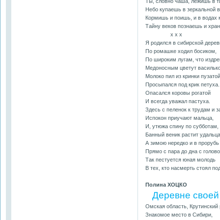
Ты, словно чаша, лежишь в 
Небо купаешь в зеркальной в
Кормишь и поишь, и в водах 
Тайну веков познаешь и хра
х х х
Я родился в сибирской дерев
По ромашке ходил босиком,
По широким лугам, что издр
Медоносным цветут васильк
Молоко пил из кринки пузатой
Просыпался под крик петуха.
Опасался коровы рогатой
И всегда уважал пастуха.
Здесь с пеленок к трудам и 
Испокон приучают мальца,
И, утюжа спину по субботам,
Банный веник растит удальца
А зимою нередко и в прорубь 
Прямо с пара до дна с голово
Так пестуется юная молодь
В тех, кто насмерть стоял по
Полина ХОЦКО
Деревне своей
Омская область, Крутинский 
Знакомое место в Сибири,