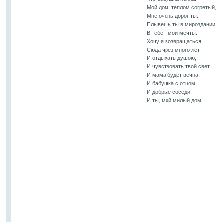
Мой дом, теплом согретый,
Мне очень дорог ты.
Плывешь ты в мироздании.
В тебе - мои мечты.
Хочу я возвращаться
Сюда чрез много лет.
И отдыхать душою,
И чувствовать твой свет.
И мама будет вечна,
И бабушка с отцом.
И добрые соседи,
И ты, мой милый дом.