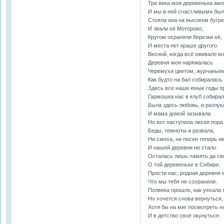
Три века моя деревенька жил
И мы в ней счастливыми был
Стояла она на высоком бугре
И звали её Моторово,
Кругом охраняли березки её,
И места нет краше другого.
Весной, когда всё оживало во
Деревня моя наряжалась
Черемухи цветом, журчаньем
Как будто на бал собиралась.
Здесь все наши юные годы п
Гармошка нас в клуб собирал
Была здесь любовь, и разлук
И мама домой зазывала.
Но вот наступила лихая пора
Беды, темноты и развала,
Ни смеха, ни песен теперь н
И нашей деревни не стало.
Осталась лишь память да св
О той деревеньке в Сибири,
Прости нас, родная деревня 
Что мы тебя не сохранили.
Полвека прошло, как уехала 
Но хочется снова вернуться,
Хотя бы на миг посмотреть н
И в детство своё окунуться.