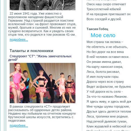
Омск наш скоро отмечает
Трехсотлетний юбилей
22 июня 1941 года. Уже известно о
И на праздник приглашает он
вероломном нападении фашистской
Всех соседей и друзей.
Германии. Над страной раздается поистине
вселенский плач: на фронт провожают отцов,
мужей, братьев и сыновей. Многим из них не
Таисия Гобец
суждено возвратиться. Как и увидеть своих
Мое село
отцов тем, кто родился в том роковом 41-ом.
подробнее...
Моя страна так велика –
Не облететь и не объехать,
Таланты и поклонники
Но без дорог на все века
Спецпроект "СТ": "Жизнь замечательных
В ней человек оставил вехи.
детей"
Он рекам имена давал,
На карту наносил озера,
Леса, болота рисовал,
И имя получали горы.
Дорога через всю страну
Ведет асфальтом, не бурьян
У той дороги есть село -
За что-то названо Яманом.
Я здесь живу, и здесь мой до
В рамках спецпроекта «СТ» продолжает
Мне чужды шумы городские,
рассказывать об одаренных детях района.
Друзья здесь делятся теплом
Недавно мы побывали на отчетном концерте
Леса, тропинки мне родные.
Крутинской школы искусств, встретились с
педагогами.
Над речкой дымкою туман,
подробнее...
Клин журавлей в небесной с