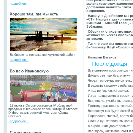
наверняка ответит – любовь
подробнее...
маленькому селу, затерянном
достаточно почитать стихи.
искренние.
Хорошо там, где мы есть
Накануне Дня России мы р
«СТ». Наряду с давно изве
именами – Алексей Гобец, 
Зубакина.
Сборники стихов местных п
межпоселенческая библиоте
авторами.
Так что если вы пишете сти
библиотеку. Клуб «Слово» ж
Выбираю на жительство Крутинский район
Николай Ваганов
подробнее...
После дождя
Все цветочки промокли до «н
Во всю Ивановскую
Дождик сеет как будто муку
Через частое-частое ситечко
В радость каждому стебельку
А под вечер, как из оконца,
Из-за толщи мокрых серых ту
Выглянуло, улыбаясь, солнце
12 июня в Омске состоится IV областной
Протянув растеньям теплый 
праздник «Певческое поле», который откроет
Все вокруг как будто легкой 
IX фестиваль русской культуры «Душа
Переполнен чистый, светлый
России».
Солнце сушит яблоням косын
подробнее...
А сирень нам дарит аромат.
Все здесь, как живое, пьет и
С мягким паром