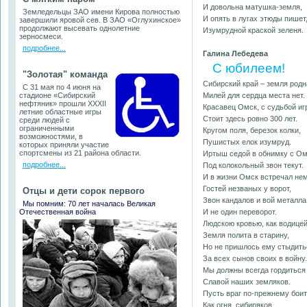
И довольна матушка-земля,
Земледельцы ЗАО имени Кирова полностью
И опять в лугах этюды пишет
завершили яровой сев. В ЗАО «Оглухинское»
продолжают высевать однолетние
Изумрудной краской зеленя.
зерносмеси.
подробнее...
Галина Лебедева
С юбилеем!
"Золотая" команда
Сибирский край – земля родн
С 31 мая по 4 июня на
стадионе «Сибирский
Милей для сердца места нет.
нефтяник» прошли ХХХII
Красавец Омск, с судьбой иг
летние областные игры
Стоит здесь ровно 300 лет.
среди людей с
ограниченными
Кругом поля, березок колки,
возможностями, в
Пушистых елок изумруд.
которых приняли участие
спортсмены из 21 района области.
Иртыш седой в обнимку с О
подробнее...
Под колокольный звон текут.
И в жизни Омск встречал не
Гостей незваных у ворот,
Отцы и дети сорок первого
Звон кандалов и вой металла
Мы помним: 70 лет началась Великая
Отечественная война
И не один переворот.
Людскою кровью, как водицей
Земля полита в старину,
Но не пришлось ему стыдить
За всех сынов своих в войну.
Мы должны всегда гордиться
Славой наших земляков.
Пусть враг по-прежнему бои
Как огня, сибиряков.