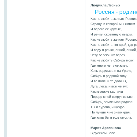
Людмила Лесных
Россия - родин
Как не любить же нам Россию
Страну, в которой мы живем.
И берега ее крутые,
И речку, скованную льдом.
Как не любить же нам Россию
Как не любить тот край, где р
И воду в речке, синей, синей,
Чету белеющих берез.
Как не любить Сибирь мою!
Где много лет уже живу,
Хоть родилась я на Урале,
Сибирь я родиной зову.
И те поля, и те долины,
Луга, леса, и все же тут.
Какие яркие картины
Передо мной вокруг встают.
Сибирь, земля моя родная,
Ты и сурова, и щедра,
Но лучше я не знаю края,
Где жить бы я еще смогла.
Мария Арсланова
В русском небе