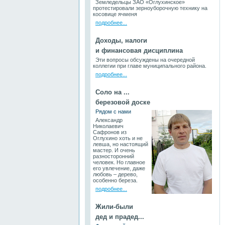
Земледельцы ЗАО «Оглухинское»
протестировали зерноуборочную технику на
косовице ячменя
подробнее...
Доходы, налоги
и финансовая дисциплина
Эти вопросы обсуждены на очередной
коллегии при главе муниципального района.
подробнее...
Соло на ...
березовой доске
Рядом с нами
Александр
Николаевич
Сафронов из
Оглухино хоть и не
левша, но настоящий
мастер. И очень
разносторонний
человек. Но главное
его увлечение, даже
любовь – дерево,
особенно береза.
подробнее...
Жили-были
дед и прадед...