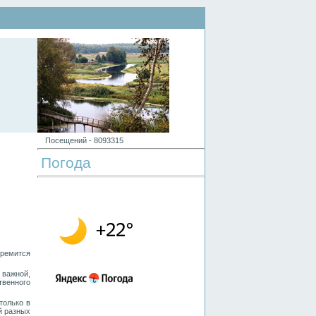
Посещений -
8
0
9
3
3
1
5
Погода
тремится
важной,
твенного
только в
й разных