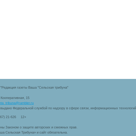
"Редакция газеты Ваша "Сельская трибуна"
. Кооперативная, 15
eta_tribuna@rambler.ru
 выдано Федеральной службой по надзору в сфере связи, информационных технологи
167) 21-626 12+
ны Законом о защите авторских и смежных прав.
ша Сельская Трибуна» и сайт обязательна.