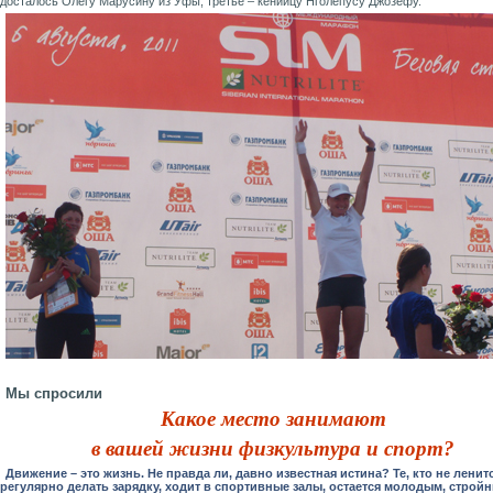
досталось Олегу Марусину из Уфы, третье – кенийцу Нголепусу Джозефу.
Мы спросили
Какое место занимают
в вашей жизни физкультура и спорт?
Движение – это жизнь. Не правда ли, давно известная истина? Те, кто не ленит
регулярно делать зарядку, ходит в спортивные залы, остается молодым, строй