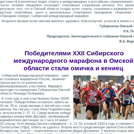
достоинств в различных видах спорта в международных и российских соревнованиях.
тысяч человек ежедневно посещают спортивные сооружения региона. Это зако
результат того, что в Омской области создан культ спорта, сохранена и развивается
детских спортивных школ и региональных спортивных праздников: «Королева 
«Праздник севера», Сибирский международный марафон.
Искренне желаем всем омичам крепкого здоровья, благополучия, успехов в жизни и с
Губернатор Омской 
Л.К. 
Председатель Законодательного собрания Омской 
В.А. Ва
Победителями XXII Сибирского
международного марафона в Омской
области стали омичка и кениец
Сибирский международный марафон - один
из основных марафонов России, занимает
третье место по количеству
финишировавших участников. Марафон
проходит по инициативе Губернатора Омской
области Леонида Полежаева.
В этом году в нем участвовало более 15000
человек. Победителями основного забега на
42 км. 45 м. среди женщин в третий раз стала
омичка. На сей раз стала Нина Поднебеснова
с результатом 2: 37: 22. Среди мужчин победу
одержал кениец Кейо Джозфат, пробежавший
марафонскую дистанцию за 2 часа 14 минут
25 секунд. Хотя рекорд Омского марафона – 2: 13: 02, который 1993 в году установил
Тухбатуллин (Уфа), побить не удалось. Второе место среди женщин заняла Ольга Мал
Беларуссии, третье – спортсменка из эфиопии Джара Дехининет. У мужчин второе мес