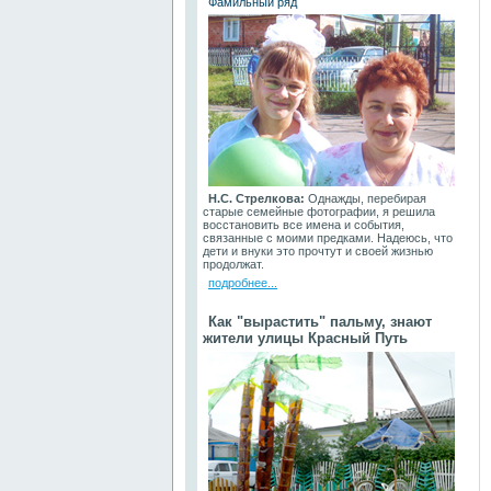
Фамильный ряд
Н.С. Стрелкова:
Однажды, перебирая
старые семейные фотографии, я решила
восстановить все имена и события,
связанные с моими предками. Надеюсь, что
дети и внуки это прочтут и своей жизнью
продолжат.
подробнее...
Как "вырастить" пальму, знают
жители улицы Красный Путь