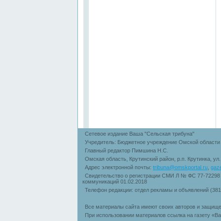
Сетевое издание Ваша "Сельская трибуна"
Учредитель: Бюджетное учреждение Омской области 
Главный редактор Пимшина Н.С.
Омская область, Крутинский район, р.п. Крутинка, ул
Адрес электронной почты:
tribuna@omskportal.ru
,
gaz
Свидетельство о регистрации СМИ Л № ФС 77-72298
коммуникаций 01.02.2018
Телефон редакции: отдел рекламы и объявлений (38
Все материалы сайта имеют своих авторов и защище
При использовании материалов ссылка на газету «Ва