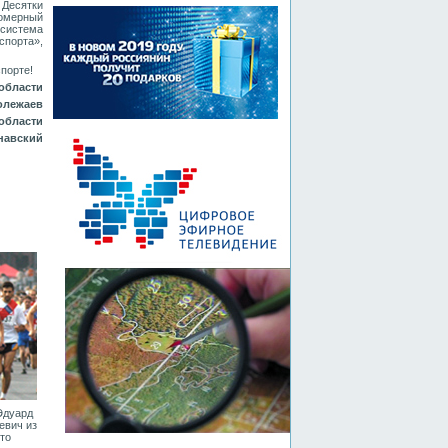
 Десятки
номерный
 система
спорта»,
порте!
области
Полежаев
области
рнавский
 Эдуард
евич из
то