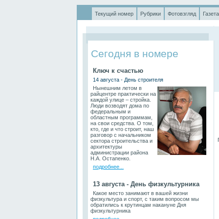
Текущий номер
Рубрики
Фотовзгляд
Газета
.
Сегодня в номере
Ключ к счастью
14 августа - День строителя
Нынешним летом в
райцентре практически на
каждой улице – стройка.
Люди возводят дома по
федеральным и
областным программам,
на свои средства. О том,
кто, где и что строит, наш
разговор с начальником
П
сектора строительства и
архитектуры
администрации района
Н.А. Остапенко.
подробнее...
13 августа - День физкультурника
Какое место занимают в вашей жизни
физкультура и спорт, с таким вопросом мы
обратились к крутинцам накануне Дня
физкультурника