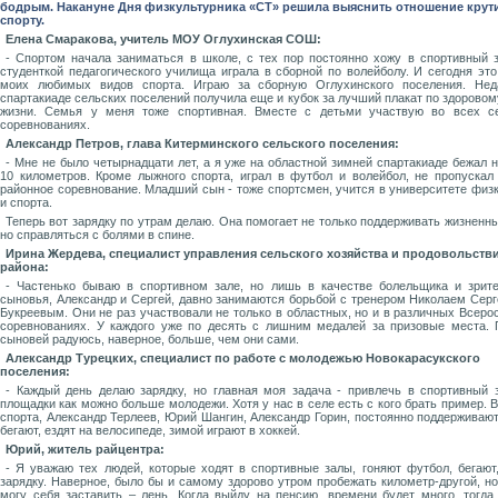
бодрым. Накануне Дня физкультурника «СТ» решила выяснить отношение крут
спорту.
Елена Смаракова, учитель МОУ Оглухинская СОШ:
- Спортом начала заниматься в школе, с тех пор постоянно хожу в спортивный 
студенткой педагогического училища играла в сборной по волейболу. И сегодня это
моих любимых видов спорта. Играю за сборную Оглухинского поселения. Нед
спартакиаде сельских поселений получила еще и кубок за лучший плакат по здоровом
жизни. Семья у меня тоже спортивная. Вместе с детьми участвую во всех с
соревнованиях.
Александр Петров, глава Китерминского сельского поселения:
- Мне не было четырнадцати лет, а я уже на областной зимней спартакиаде бежал 
10 километров. Кроме лыжного спорта, играл в футбол и волейбол, не пропускал
районное соревнование. Младший сын - тоже спортсмен, учится в университете физ
и спорта.
Теперь вот зарядку по утрам делаю. Она помогает не только поддерживать жизненны
но справляться с болями в спине.
Ирина Жердева, специалист управления сельского хозяйства и продовольств
района:
- Частенько бываю в спортивном зале, но лишь в качестве болельщика и зрит
сыновья, Александр и Сергей, давно занимаются борьбой с тренером Николаем Сер
Букреевым. Они не раз участвовали не только в областных, но и в различных Всеро
соревнованиях. У каждого уже по десять с лишним медалей за призовые места.
сыновей радуюсь, наверное, больше, чем они сами.
Александр Турецких, специалист по работе с молодежью Новокарасукского
поселения:
- Каждый день делаю зарядку, но главная моя задача - привлечь в спортивный 
площадки как можно больше молодежи. Хотя у нас в селе есть с кого брать пример. 
спорта, Александр Терлеев, Юрий Шангин, Александр Горин, постоянно поддерживаю
бегают, ездят на велосипеде, зимой играют в хоккей.
Юрий, житель райцентра:
- Я уважаю тех людей, которые ходят в спортивные залы, гоняют футбол, бегают
зарядку. Наверное, было бы и самому здорово утром пробежать километр-другой, но
могу себя заставить – лень. Когда выйду на пенсию, времени будет много, тогда