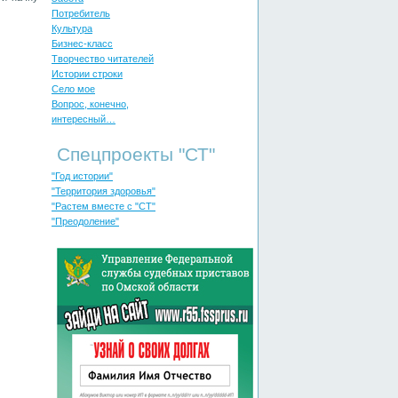
Потребитель
Культура
Бизнес-класс
Творчество читателей
Истории строки
Село мое
Вопрос, конечно,
интересный…
Спецпроекты "СТ"
"Год истории"
"Территория здоровья"
"Растем вместе с "СТ"
"Преодоление"