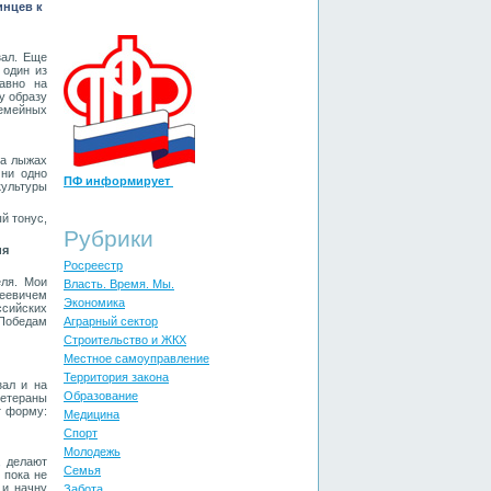
инцев к
зал. Еще
 один из
авно на
у образу
емейных
на лыжах
 ни одно
ПФ информирует
культуры
й тонус,
Рубрики
ия
Росреестр
еля. Мои
Власть. Время. Мы.
геевичем
Экономика
ссийских
 Победам
Аграрный сектор
Строительство и ЖКХ
Местное самоуправление
Территория закона
зал и на
Образование
Ветераны
т форму:
Медицина
Спорт
Молодежь
, делают
Cемья
 пока не
 и начну
Забота