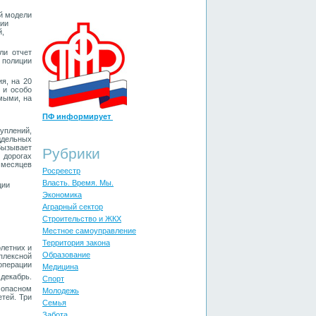
й модели
ции
й,
ли отчет
 полиции
я, на 20
 и особо
мыми, на
ПФ информирует
уплений,
ддельных
 Вызывает
Рубрики
 дорогах
 месяцев
Росреестр
Власть. Время. Мы.
ции
Экономика
Аграрный сектор
Строительство и ЖКХ
Местное самоуправление
Территория закона
летних и
Образование
мплексной
операции
Медицина
 декабрь.
Спорт
 опасном
Молодежь
тей. Три
Cемья
Забота