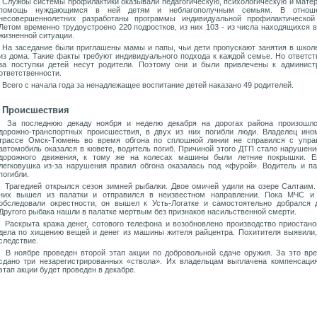
Службы системы профилактики оказывали педагогическую, психологическую и мате
помощь нуждающимся в ней детям и неблагополучным семьям. В отнош
несовершеннолетних разработаны программы индивидуальной профилактической
Летом временно трудоустроено 220 подростков, из них 103 - из числа находящихся в
жизненной ситуации.
На заседание были приглашены мамы и папы, чьи дети пропускают занятия в школе
из дома. Такие факты требуют индивидуального подхода к каждой семье. Но ответст
за поступки детей несут родители. Поэтому они и были привлечены к админист
ответственности.
Всего с начала года за ненадлежащее воспитание детей наказано 49 родителей.
Происшествия
За последнюю декаду ноября и неделю декабря на дорогах района произошл
дорожно-транспортных происшествия, в двух из них погибли люди. Владелец ино
трассе Омск-Тюмень во время обгона по сплошной линии не справился с упра
автомобиль оказался в кювете, водитель погиб. Причиной этого ДТП стало нарушени
дорожного движения, к тому же на колесах машины были летние покрышки. 
легковушка из-за нарушения правил обгона оказалась под «фурой». Водитель и п
погибли.
Трагедией открылся сезон зимней рыбалки. Двое омичей удили на озере Салтаим.
них вышел из палатки и отправился в неизвестном направлении. Пока МЧС и
обследовали окрестности, он вышел к Усть-Логатке и самостоятельно добрался 
Другого рыбака нашли в палатке мертвым без признаков насильственной смерти.
Раскрыта кража денег, сотового телефона и возобновлено производство приостано
дела по хищению вещей и денег из машины жителя райцентра. Похитителя выявили,
следствие.
В ноябре проведен второй этап акции по добровольной сдаче оружия. За это вр
сдано три незарегистрированных «ствола». Их владельцам выплачена компенсация
этап акции будет проведен в декабре.