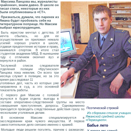
Максима Ланцова мы, журналисты
«районки», знаем давно. В школе он
писал стихи, некоторые из них
были опубликованы в «СТ».
Признаться, думали, что паренек из
Ямана будет пробовать себя на
литературном поприще. Но Максим
выбрал юриспруденцию.
Быть юристом мечтал с детства. И
мечта сбылась, но для ее
осуществления он приложил немало
усилий: хорошо учился в школе,
отдавая предпочтение истории и праву,
занимался спортом. В итоге стал
студентом академии МВД. В нынешнем
году с отличием окончил вуз и
вернулся в район.
Послужной список следователя
отделения полиции «Крутинское»
Ланцова пока невелик. Он всего три
месяца служит в полиции, но за это
время расследовал 11
уголовных дел, часть из которых уже
направлена в суд, а это основной
показатель работы.
С первого дня Максим с головой
окунулся в будни отдела: выезды в
составе оперативно-следственной группы на место
совершения преступления, допросы. Одновременно
Поэтической строкой
приходится проводить следственные действия сразу по
нескольким уголовным делам.
Из сборника стихов учащих
Яманской средней школы
В основном Максим специализируется в
«Первоцвет».
расследовании краж чужого имущества. И первое
самостоятельное дело связано именно с кражей.
Бабье лето
Молодые люди решили погулять, причем с размахом:
У дороги лес стеной