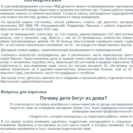
В ходе реформирования системы МВД делается акцент на формирование партнерско
взаимоотношений между обществом и органами внутренних дел. Оценка работы поли
напрямую зависит от мнения населения. Согласно закону, руководители подразделени
участковые инспекторы должны отчитываться перед гражданами.
На прошлой неделе состоялась сессия районного Совета, где депутаты заслуша
начальника МО МВД РФ «Называевский» Владимира Ярыгина о работе отделения
«Крутинское» за 10 месяцев 2011 года.
Судя по приведенной статистике, за этот период зарегистрировано 232 преступлени
меньше, чем в прошлом году. Вместе с тем на 10 прибавилось количество тяжких
тяжких противоправных деяний. На 36 больше преступлений совершено ранее суди
65 – в состоянии алкогольного опьянения, на 19 – на улицах и в общественных местах.
Докладчик назвал цифры, характеризующие раскрываемость правонарушений.
Снизилось количество возбужденных дел и увеличилось число нераскрытых прест
сказал Ярыгин. Приостановлены дела по кражам чужого имущества, фактам сбыта по
купюр, о незаконных порубках леса, браконьерстве охотников и продаже наркотиков.
озабоченность расследование краж скота (из восьми раскрыто 6), обстановка на
района (произошло на 4 дорожно-транспортных происшествия больше, чем за 10
прошлого года), увеличилось число пострадавших и погибших.
Заслушав отчет, депутаты приняли его к сведению и признали работу отделения поли
«Крутинское» удовлетворительной.
Вопросы для взрослых
Почему дети бегут из дома?
В этом вопросе пытались разобраться члены комиссии по делам несовершенно
защите их прав на очередном заседании. Кроме того, были подведены итоги ко
межведомственной профилактической 
«Подросток», которая проводилась на территории района с июня по
В это время особое внимание уделялось подросткам, находящимся в социально
положении. Выявлены и поставлены на учет шесть семей, в которых проживает 15 де
материала направлены в суд о лишении родительских прав.