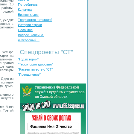
риальную
ении 10
Потребитель
 работы.
Культура
 трудной
Бизнес-класс
Творчество читателей
, уходят
венность
Истории строки
ративной
Село мое
Вопрос, конечно,
интересный…
Спецпроекты "СТ"
о четыре
марки на
влением,
"Год истории"
е правил
"Территория здоровья"
Еще одна
"Растем вместе с "СТ"
ассажиры
"Преодоление"
 Один из
 полиция
до дома.
вленного
 ведется
емя было
. Третий