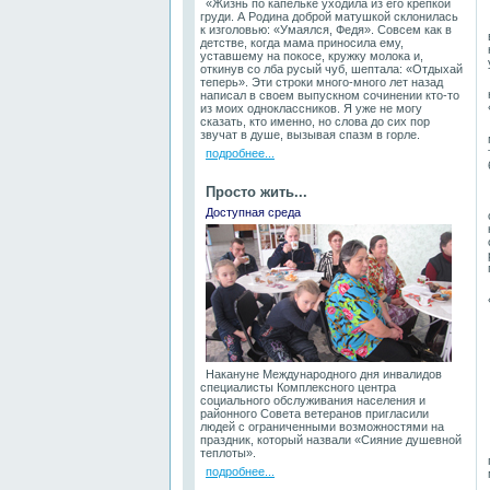
«Жизнь по капельке уходила из его крепкой
груди. А Родина доброй матушкой склонилась
к изголовью: «Умаялся, Федя». Совсем как в
детстве, когда мама приносила ему,
уставшему на покосе, кружку молока и,
откинув со лба русый чуб, шептала: «Отдыхай
теперь». Эти строки много-много лет назад
написал в своем выпускном сочинении кто-то
из моих одноклассников. Я уже не могу
сказать, кто именно, но слова до сих пор
звучат в душе, вызывая спазм в горле.
подробнее...
Просто жить...
Доступная среда
Накануне Международного дня инвалидов
специалисты Комплексного центра
социального обслуживания населения и
районного Совета ветеранов пригласили
людей с ограниченными возможностями на
праздник, который назвали «Сияние душевной
теплоты».
подробнее...