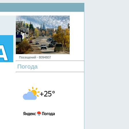
Посещений -
8
0
9
4
8
0
7
Погода