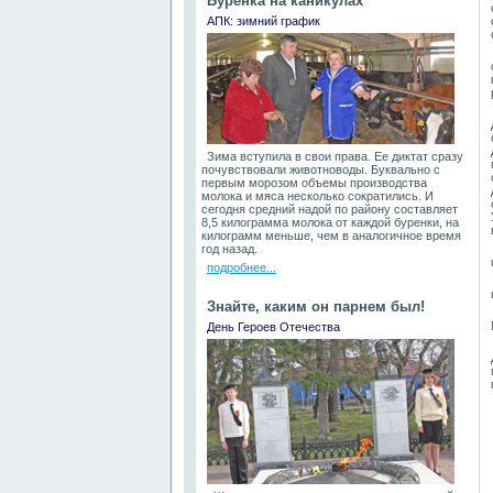
Буренка на каникулах
АПК: зимний график
Зима вступила в свои права. Ее диктат сразу
почувствовали животноводы. Буквально с
первым морозом объемы производства
молока и мяса несколько сократились. И
сегодня средний надой по району составляет
8,5 килограмма молока от каждой буренки, на
килограмм меньше, чем в аналогичное время
год назад.
подробнее...
Знайте, каким он парнем был!
День Героев Отечества