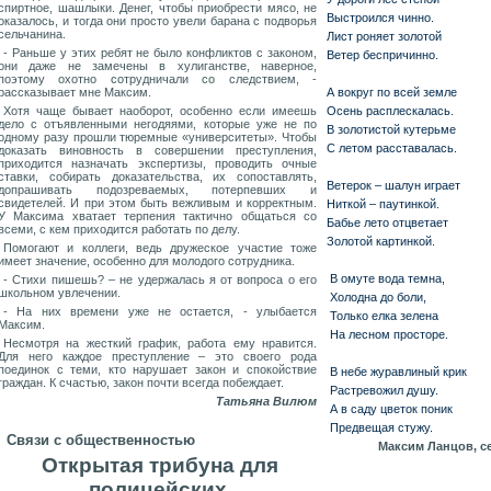
спиртное, шашлыки. Денег, чтобы приобрести мясо, не
Выстроился чинно.
оказалось, и тогда они просто увели барана с подворья
сельчанина.
Лист роняет золотой
- Раньше у этих ребят не было конфликтов с законом,
Ветер беспричинно.
они даже не замечены в хулиганстве, наверное,
поэтому охотно сотрудничали со следствием, -
рассказывает мне Максим.
А вокруг по всей земле
Хотя чаще бывает наоборот, особенно если имеешь
Осень расплескалась.
дело с отъявленными негодяями, которые уже не по
В золотистой кутерьме
одному разу прошли тюремные «университеты». Чтобы
С л
етом расставалась.
доказать виновность в совершении преступления,
приходится назначать экспертизы, проводить очные
ставки, собирать доказательства, их сопоставлять,
Ветерок – шалун играет
допрашивать подозреваемых, потерпевших и
свидетелей. И при этом быть вежливым и корректным.
Ниткой – паутинкой.
У Максима хватает терпения тактично общаться со
Бабье лето отцветает
всеми, с кем приходится работать по делу.
Золотой картинкой.
Помогают и коллеги, ведь дружеское участие тоже
имеет значение, особенно для молодого сотрудника.
В омуте вода темна,
- Стихи пишешь? – не удержалась я от вопроса о его
школьном увлечении.
Холодна до боли,
- На них времени уже не остается, - улыбается
Только елка зелена
Максим.
На лесном просторе.
Несмотря на жесткий график, работа ему нравится.
Для него каждое преступление – это своего рода
поединок с теми, кто нарушает закон и спокойствие
В небе журавлиный крик
граждан. К счастью, закон почти всегда побеждает.
Растревожил душу.
Татьяна Вилюм
А в саду цветок поник
Предвещая стужу.
Связи с общественностью
Максим Ланцов, се
Открытая трибуна для
полицейских