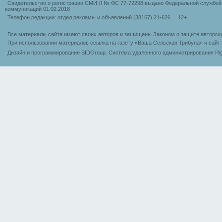
Свидетельство о регистрации СМИ Л № ФС 77-72298 выдано Федеральной службой 
коммуникаций 01.02.2018
Телефон редакции: отдел рекламы и объявлений (38167) 21-626 12+
Все материалы сайта имеют своих авторов и защищены Законом о защите авторск
При использовании материалов ссылка на газету «Ваша Сельская Трибуна» и сайт 
Дизайн и программирование SIDGroup. Cистема удаленного администрирования Rig