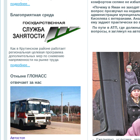
комфортом селяне не изба
подробнее...
«Почему в Яман не заходят
вопрос прозвучал на недав
Благоприятная среда
администрации муниципаль
Киселева с ветеранами. Ан
ему задают практически во 
По пути в АТП, где должны 
вопросы, я заглянул на авт
Как в Крутинском районе работает
региональная целевая программа
дополнительных мер по снижению
напряженности на рынке труда
подробнее...
Отныне ГЛОНАСС
отвечает за нас
Автостоп
- Ежедневно услугами авто