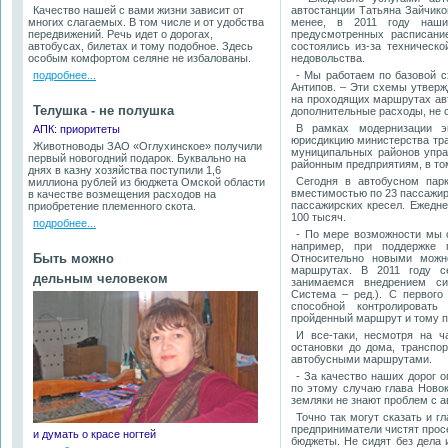
Качество нашей с вами жизни зависит от
автостанции Татьяна Зайчико
многих слагаемых. В том числе и от удобства
менее, в 2011 году наши
передвижений. Речь идет о дорогах,
предусмотренных расписани
автобусах, билетах и тому подобное. Здесь
состоялись из-за техническ
особым комфортом селяне не избалованы.
недовольства.
подробнее...
- Мы работаем по базовой с
Антипов. – Эти схемы утверж
на проходящих маршрутах авт
Телушка - не полушка
дополнительные расходы, не 
В рамках модернизации э
АПК: приоритеты
юрисдикцию министерства тра
Животноводы ЗАО «Оглухинское» получили
муниципальных районов упра
первый новогодний подарок. Буквально на
районным предприятиям, в том
днях в казну хозяйства поступили 1,6
Сегодня в автобусном парк
миллиона рублей из бюджета Омской области
вместимостью по 23 пассажир
в качестве возмещения расходов на
пассажирских кресел. Ежедне
приобретение племенного скота.
100 тысяч.
подробнее...
- По мере возможности мы о
например, при поддержке 
Быть можно
Относительно новыми можн
маршрутах. В 2011 году с
дельным человеком
занимаемся внедрением с
Система – ред.). С первого
способной контролировать
пройденный маршрут и тому по
И все-таки, несмотря на ч
остановки до дома, транспо
автобусными маршрутами.
- За качество наших дорог 
по этому случаю глава Новок
земляки не знают проблем с а
Точно так могут сказать и г
предприниматели чистят прос
и думать о красе ногтей
бюджеты. Не сидят без дела 