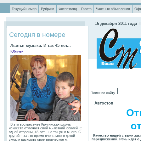
Текущий номер
Рубрики
Фотовзгляд
Газета
Частные объявления
Офи
.
16 декабря 2011 года
П
Сегодня в номере
Льется музыка. И так 45 лет...
Юбилей
Поиск по сайту
Автостоп
От
о
В это воскресенье Крутинская школа
искусств отмечает свой 45-летний юбилей. С
одной стороны, 45 лет – не так уж и много. С
Качество нашей с вами жиз
другой – за это время очень много детей
передвижений. Речь идет о 
смогли раскрыть свое творческое я.