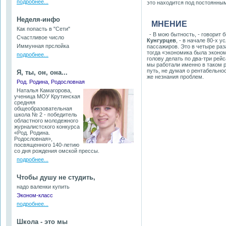
подробнее...
это находится под постоянны
Неделя-инфо
МНЕНИЕ
Как попасть в "Сети"
- В мою бытность, - говорит
Счастливое число
Кунгурцев
, - в начале 80-х 
Иммунная прслойка
пассажиров. Это в четыре раз
тогда «экономика была эконом
подробнее...
голову делать по два-три рейс
мы работали именно в таком р
путь, не думая о рентабельно
Я, ты, он, она...
же незнания проблем.
Род. Родина, Родословная
Наталья Камагорова,
ученица МОУ Крутинская
средняя
общеобразовательная
школа № 2 - победитель
областного молодежного
журналистского конкурса
«Род. Родина.
Родословная»,
посвященного 140-летию
со дня рождения омской прессы.
подробнее...
Чтобы душу не студить,
надо валенки купить
Эконом-класс
подробнее...
Школа - это мы