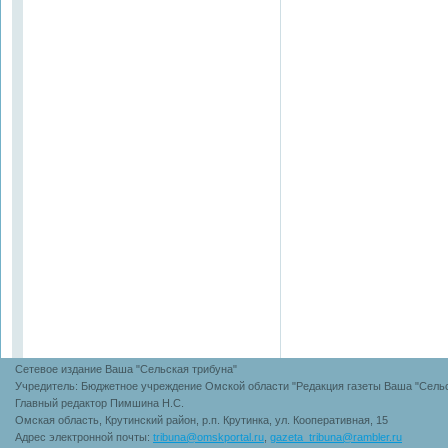
Сетевое издание Ваша "Сельская трибуна"
Учредитель: Бюджетное учреждение Омской области "Редакция газеты Ваша "Сельс
Главный редактор Пимшина Н.С.
Омская область, Крутинский район, р.п. Крутинка, ул. Кооперативная, 15
Адрес электронной почты:
tribuna@omskportal.ru
,
gazeta_tribuna@rambler.ru