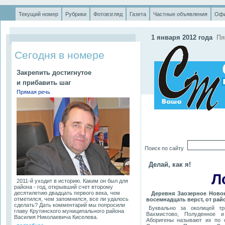
Текущий номер
Рубрики
Фотовзгляд
Газета
Частные объявления
Офи
.
1 января 2012 года
Пя
Сегодня в номере
Закрепить достигнутое
и прибавить шаг
Прямая речь
Поиск по сайту
Делай, как я!
Л
2011-й уходит в историю. Каким он был для
района - год, открывший счет второму
десятилетию двадцать первого века, чем
Деревня Заозерное Новок
отметился, чем запомнился, все ли удалось
восемнадцать верст, от райо
сделать? Дать комментарий мы попросили
Буквально за околицей тр
главу Крутинского муниципального района
Вахмистово, Полуденное 
Василия Николаевича Киселева.
Аборигены называют их по 