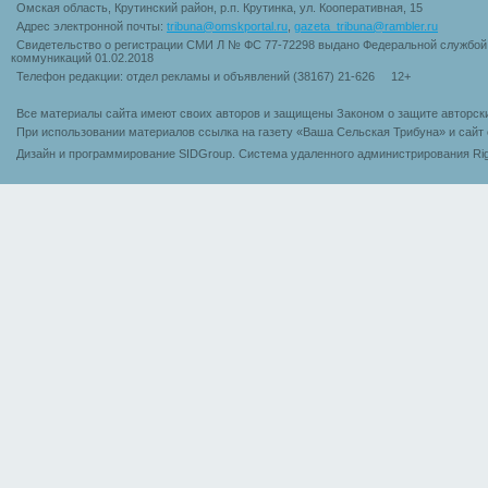
Омская область, Крутинский район, р.п. Крутинка, ул. Кооперативная, 15
Адрес электронной почты:
tribuna@omskportal.ru
,
gazeta_tribuna@rambler.ru
Свидетельство о регистрации СМИ Л № ФС 77-72298 выдано Федеральной службой 
коммуникаций 01.02.2018
Телефон редакции: отдел рекламы и объявлений (38167) 21-626 12+
Все материалы сайта имеют своих авторов и защищены Законом о защите авторск
При использовании материалов ссылка на газету «Ваша Сельская Трибуна» и сайт 
Дизайн и программирование SIDGroup. Cистема удаленного администрирования Rig