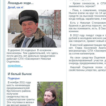
Лошадью ходи...
- Кроме сенокосов, в СПХ
занимаетесь зерном?
Делай, как я!
- Пока, к сожалению, плод
Нынче взяли на круг по 14 це
средств на высокие технолог
когда-нибудь заработаем, я в
Есть у Николая Степанови
буренок и десятка поросят, он
как вы понимаете, есть. В За
конинки.
В 2012 году поедут сюда и 
рублей в молодняк мясного на
как говорится, примет новый о
В местной администрации при
нет. Глава поселения Анат
В деревне 24 подворья. В основном -
механизаторы СПХ «Заозерно
пенсионеры. Тем удивительней, что здесь
за сотню километров.
почти десять лет довольно продуктивно
На свои средства Ощепков 
работает СПХ «Заозерное» Николая
асфальтированный участок д
Ощепкова.
очередь предпринимателям, о
подробнее...
Николай Ощепков полон с
свойственны упорство, целеу
И белый бычок
Подворье
В ноябре 2011 года
шесть начинающих
предпринимателей
Крутинского района
получили
свидетельства на
губернаторские гранты.
Эти «путевки в жизнь»
им вручил министр