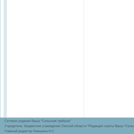
Сетевое издание Ваша "Сельская трибуна"
Учредитель: Бюджетное учреждение Омской области "Редакция газеты Ваша "Сельс
Главный редактор Пимшина Н.С.