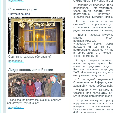
подробнее...
Охмистовым, Полудным и Се
В деревне 24 подворья. В о
пенсионеры. Тем удивитель
Спасенному - рай
здесь почти десять лет 
Святое и вечное
продуктивно работа
«Заозерное» Николая Ощепко
Кто на хозяйстве, если вок
старики? – спрашиваю у 
Степановича, побывавшего
редакции накануне Нового год
- Шесть паровых мужичко
многое, - отшучив
предприниматель, н
«паровыми» своих зем
возрасте от 16 до 50 
растерявших склонности к тру
интерпретации это слово
любого комплимента.
Один день на земле обетованной
Он здесь родился. Учился, 
подробнее...
вырастил двоих детей. Ни
было и тридцати, когда 
Киселев, бывший тогда ди
Лидер экономики в России
ЗАО «Новокарасукское», наз
отслужил пятнадцать лет.
- С последней акционерно
Степанович. – И ферма, как 
хорошей и невостребованной з
Буквально в эти же годы в
заказник под патронатом О
муниципального района и сель
Такое звание присуждено акционерному
- У горожан я выкупил в расс
обществу "Оглухинское"
пару «кировцев». Сначала за
продажу. В позапрошлом г
подробнее...
Исилькульского района. Там в
400 тысяч рублей.