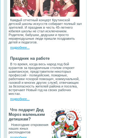
Каждый отчетный концерт Крутинской
детской школы искусств собирает полный зал
зрителей. И праздник в честь 45-летнего
юбилея школы не стал исключением.
Родители, бабушки, дедушки и просто
неравнодушные люди пришли поздравить
детей и педагогов.
подробнее...
Праздник на работе
В то время, когда весь народ под бой
курантов за праздничным столом откроет
шампанское, представители некоторых
профессий - полицейские, пожарные,
работники «скорой помощи», коммунальной,
газовой и многих других служб, отвечающих
за безопасность жителей района и поселка,
встречают Новый год на своих рабочих
местах.
подробнее...
Что подарит Дед
Мороз маленьким
детишкам?
Новогодние откровения
наших юных
респондентов
подробнее...