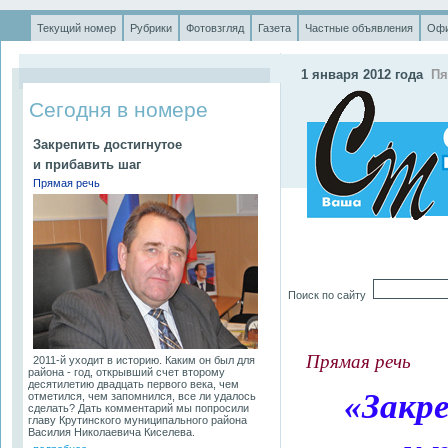
Текущий номер
Рубрики
Фотовзгляд
Газета
Частные объявления
Офи
.
1 января 2012 года
Пя
Сегодня в номере
Закрепить достигнутое
и прибавить шаг
Прямая речь
Поиск по сайту
Прямая речь
2011-й уходит в историю. Каким он был для
района - год, открывший счет второму
десятилетию двадцать первого века, чем
«Закр
отметился, чем запомнился, все ли удалось
сделать? Дать комментарий мы попросили
главу Крутинского муниципального района
Василия Николаевича Киселева.