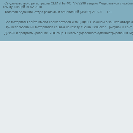
Свидетельство о регистрации СМИ Л № ФС 77-72298 выдано Федеральной службой 
коммуникаций 01.02.2018
Телефон редакции: отдел рекламы и объявлений (38167) 21-626 12+
Все материалы сайта имеют своих авторов и защищены Законом о защите авторск
При использовании материалов ссылка на газету «Ваша Сельская Трибуна» и сайт 
Дизайн и программирование SIDGroup. Cистема удаленного администрирования Rig