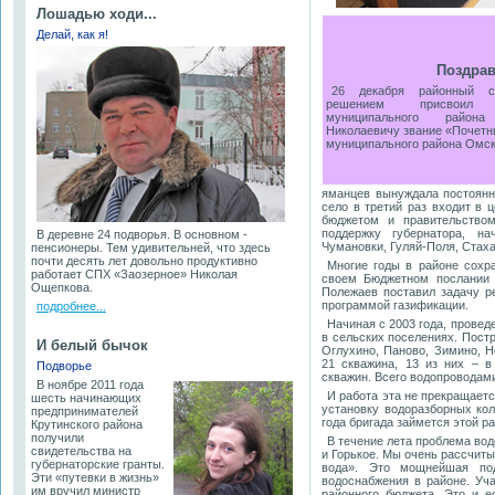
Лошадью ходи...
Делай, как я!
Поздра
26 декабря районный с
решением присвоил 
муниципального район
Николаевичу звание «Почетн
муниципального района Омск
яманцев вынуждала постоянно
село в третий раз входит в
бюджетом и правительство
поддержку губернатора, на
В деревне 24 подворья. В основном -
Чумановки, Гуляй-Поля, Стаха
пенсионеры. Тем удивительней, что здесь
почти десять лет довольно продуктивно
Многие годы в районе сохр
работает СПХ «Заозерное» Николая
своем Бюджетном послании 
Ощепкова.
Полежаев поставил задачу р
программой газификации.
подробнее...
Начиная с 2003 года, прове
в сельских поселениях. Постр
И белый бычок
Оглухино, Паново, Зимино, Н
21 скважина, 13 из них – в
Подворье
скважин. Всего водопроводам
В ноябре 2011 года
И работа эта не прекращает
шесть начинающих
установку водоразборных кол
предпринимателей
года бригада займется этой р
Крутинского района
получили
В течение лета проблема во
свидетельства на
и Горькое. Мы очень рассчит
губернаторские гранты.
вода». Это мощнейшая по
Эти «путевки в жизнь»
водоснабжения в районе. Уч
им вручил министр
районного бюджета. Это и е