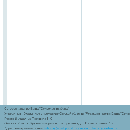
Сетевое издание Ваша "Сельская трибуна"
Учредитель: Бюджетное учреждение Омской области "Редакция газеты Ваша "Сельс
Главный редактор Пимшина Н.С.
Омская область, Крутинский район, р.п. Крутинка, ул. Кооперативная, 15
Адрес электронной почты:
tribuna@omskportal.ru
,
gazeta_tribuna@rambler.ru