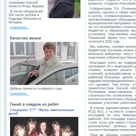
экономики Омской
развития, создания благоприя
области Игорь Мураев.
Губернатором Л.К. Полежа
В числе обладателей
удалось сделать в сфере нар
200 тысяч рублей и
в школы, отремонтированы 
Надежда Алешина из
противопожарным оборудова
Китермы.
муниципальной программы по 
на это потребовались немалые
подробнее...
бюджетов в образование бы
установить пластиковые ок
Качество жизни
Пановской. Кроме того, нео
начатый в 2011 году.
Мы, наконец, сможем решить
Бюджетном послании назвал эт
малышей райцентра смогут п
поручению губернатора Омско
Благодаря опять же поддерж
программе 24-х квартирный до
степени позволит решить 
учителей, культработников, 
районной больницы, думаю, 
кадрами квалифицированных в
это сделаем. Тем более, чт
правительством Омской обл
Добрые приметы уходящего года
Полежаева инвестированы 
подробнее...
строительство поликлиники, 
высокотехнологичного оборуд
медикам, учителям, работник
Гений в каждом из ребят
В планах администрации рай
Спецпроект "СТ": "Жизнь замечательных
КСШ №3, а на месте старого
детей"
коттеджей по типу микрорай
районов. Эти площадки компл
стало тесно для нового стро
региональных целевых пр
соответствующими коммуник
Пока же объемы строитель