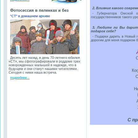
2. Влияние какого совр
Фотосессия в пеленках и без
- Губернатора Омской об
"СТ" в домашнем архиве
государственников такого уро
3. Любите ли Вы дарит
подарок себе?
- Подарки дарить в Новый 
дорогим для меня подарком б
Десять лет назад, в день 70-летнего юбилея
С
«СТ», мы сфотографировали в роддоме трех
новорожденных малышей в надежде, что в
будущем и они станут нашими читателями.
Ког
Сегодня с ними наша встреча.
О
подробнее...
Не
С пр