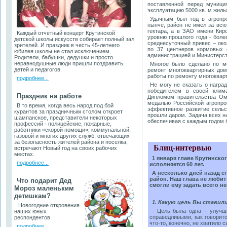
поставленной перед муници
эксплуатацию 5000 кв. м жилья
Удачным был год в агропро
нынче, район не имел за всю
гектара, а в ЗАО имени Кир
Каждый отчетный концерт Крутинской
уровню прошлого года - боле
детской школы искусств собирает полный зал
среднесуточный привес – око
зрителей. И праздник в честь 45-летнего
по 37 центнеров кормовых 
юбилея школы не стал исключением.
администрацией и Министерст
Родители, бабушки, дедушки и просто
неравнодушные люди пришли поздравить
Многое было сделано по мо
детей и педагогов.
ремонт многоквартирных дом
работы по ремонту многокварт
подробнее...
Не могу не сказать о награ
победителем в своей клима
Праздник на работе
Дипломом правительства Ом
медалью Российской агропро
В то время, когда весь народ под бой
эффективное развитие сельс
курантов за праздничным столом откроет
прошли даром. Задача всех на
шампанское, представители некоторых
обеспечивая с каждым годом 
профессий - полицейские, пожарные,
работники «скорой помощи», коммунальной,
газовой и многих других служб, отвечающих
за безопасность жителей района и поселка,
Блиц-интервью
встречают Новый год на своих рабочих
местах.
1 января главе Крутинск
подробнее...
исполняется 60 лет.
А несколько дней назад ег
район. Наш глава не любит
Что подарит Дед
смогли ему задать всего н
Мороз маленьким
детишкам?
1. Какую цель Вы ставили
Новогодние откровения
- Цель была одна – улучш
наших юных
справедливыми, как говоритс
респондентов
что-то, конечно, не хватило с
подробнее...