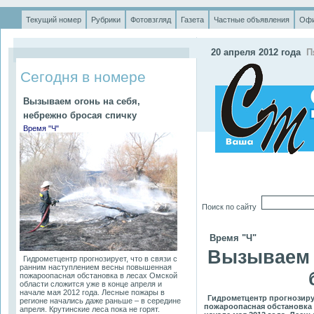
Текущий номер
Рубрики
Фотовзгляд
Газета
Частные объявления
Офи
.
20 апреля 2012 года
П
Сегодня в номере
Вызываем огонь на себя,
небрежно бросая спичку
Время "Ч"
Поиск по сайту
Время "Ч"
Вызываем 
Гидрометцентр прогнозирует, что в связи с
ранним наступлением весны повышенная
пожароопасная обстановка в лесах Омской
области сложится уже в конце апреля и
начале мая 2012 года. Лесные пожары в
Гидрометцентр прогнозиру
регионе начались даже раньше – в середине
пожароопасная обстановка 
апреля. Крутинские леса пока не горят.