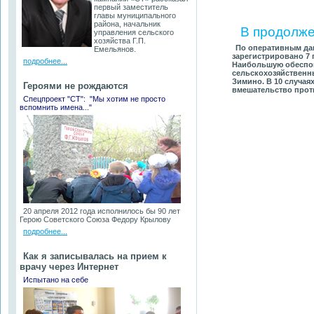
первый заместитель
главы муниципального
района, начальник
В продолж
управления сельского
хозяйства Г.П.
По оперативным дан
Емельянов.
зарегистрировано 7 
подробнее...
Наибольшую обеспок
сельскохозяйственн
Зимино. В 10 случа
Героями не рождаются
вмешательство прот
Спецпроект "СТ": "Мы хотим не просто
вспомнить имена..."
20 апреля 2012 года исполнилось бы 90 лет
Герою Советского Союза Федору Крылову
подробнее...
Как я записывалась на прием к
врачу через Интернет
Испытано на себе