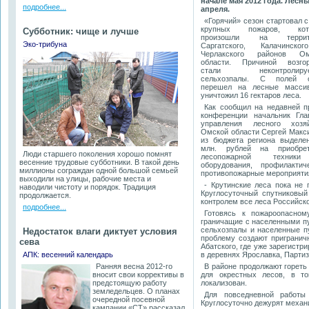
начале мая 2012 года. Лесн
подробнее...
апреля.
«Горячий» сезон стартовал с
крупных пожаров, кот
Субботник: чище и лучше
произошли на террит
Эко-трибуна
Саргатского, Калачинско
Черлакского районов Ом
области. Причиной возгор
стали неконтролиру
сельхозпалы. С полей о
перешел на лесные масси
уничтожил 16 гектаров леса.
Как сообщил на недавней п
конфе
ренции начальник Гла
управления лесного хозяй
Омской области Сергей Макс
из бюджета региона выделе
млн. рублей на приобрет
Люди старшего поколения хорошо помнят
лесопожарной техни
весенние трудовые субботники. В такой день
оборудования, профилактич
миллионы сограждан одной большой семьей
противопожарные мероприяти
выходили на улицы, рабочие места и
- Крутинские леса пока не 
наводили чистоту и порядок. Традиция
Круглосуточный спутниковый
продолжается.
контролем все леса Российско
подробнее...
Готовясь к пожароопасном
граничащие с населенными п
сельхозпалы и населенные пу
Недостаток влаги диктует условия
проблему создают пригранич
сева
Абатского, где уже зарегистр
АПК: весенний календарь
в деревнях Ярославка, Партиз
Ранняя весна 2012-го
В районе продолжают гореть
вносит свои коррективы в
для окрестных лесов, в то
предстоящую работу
локализован.
земледельцев. О планах
Для повседневной работы
очередной посевной
Круглосуточно дежурят механи
кампании «СТ» рассказал