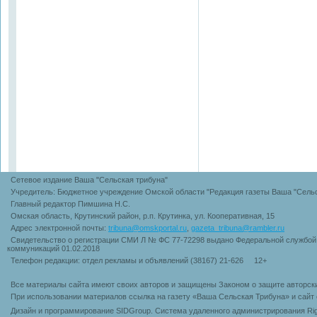
Сетевое издание Ваша "Сельская трибуна"
Учредитель: Бюджетное учреждение Омской области "Редакция газеты Ваша "Сельс
Главный редактор Пимшина Н.С.
Омская область, Крутинский район, р.п. Крутинка, ул. Кооперативная, 15
Адрес электронной почты:
tribuna@omskportal.ru
,
gazeta_tribuna@rambler.ru
Свидетельство о регистрации СМИ Л № ФС 77-72298 выдано Федеральной службой 
коммуникаций 01.02.2018
Телефон редакции: отдел рекламы и объявлений (38167) 21-626 12+
Все материалы сайта имеют своих авторов и защищены Законом о защите авторск
При использовании материалов ссылка на газету «Ваша Сельская Трибуна» и сайт 
Дизайн и программирование SIDGroup. Cистема удаленного администрирования Rig