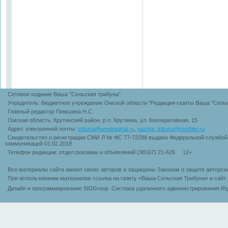
Сетевое издание Ваша "Сельская трибуна"
Учредитель: Бюджетное учреждение Омской области "Редакция газеты Ваша "Сельс
Главный редактор Пимшина Н.С.
Омская область, Крутинский район, р.п. Крутинка, ул. Кооперативная, 15
Адрес электронной почты:
tribuna@omskportal.ru
,
gazeta_tribuna@rambler.ru
Свидетельство о регистрации СМИ Л № ФС 77-72298 выдано Федеральной службой 
коммуникаций 01.02.2018
Телефон редакции: отдел рекламы и объявлений (38167) 21-626 12+
Все материалы сайта имеют своих авторов и защищены Законом о защите авторск
При использовании материалов ссылка на газету «Ваша Сельская Трибуна» и сайт 
Дизайн и программирование SIDGroup. Cистема удаленного администрирования Rig