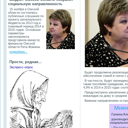
социальную направленность
15 ноября в Омской
области состоялись
публичные слушания по
проекту регионального
бюджета на 2013 год и
плановый период 2014 и
2015 годов. Основные
параметры
законопроекта
представила министр
финансов Омской
области Рита Фомина.
подробнее...
Прости, родная...
Экспресс-опрос
Будет продолжена реализаци
обеспечение семей в связи с 
В частности, будет проиндек
также пособиям гражданам, ко
4,9% в 2014 и 2015 годах соот
Предусмотрено увеличение д
инвалидов на дому в среднем 
Важным направлением остане
Мнен
Галина Кл
руководит
социально
- Расходы 