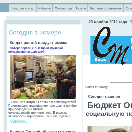
Текущий номер
Рубрики
Фотовзгляд
Газета
Частные объявления
Офи
.
23
ноября 2012 года
П
Сегодня в номере
Когда простой продукт имеем
Фоторепортаж с выставки-ярмарки
сельхозпроизводителей
Поиск по сайту
Сегодня главное
Осенние смотрины сельхозпроизводителей
Бюджет О
Прииртышья традиционно проходят в ноябре,
при подведении итогов
социальную н
сельскохозяйственного года. В рамках
«Сибирской агропромышленной недели»
подробнее...
Бюджет Омской области сохранит