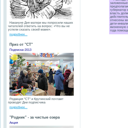
заложенные 
предполагаю
губернатор 
власть долж
действитель
отнесены мн
Накануне Дня матери мы попросили наших
дети-инвали
читателей ответить на вопрос: «Что вы не
жизненную с
успели сказать своей маме».
года помощь
подробнее...
Приз от "СТ"
Подписка-2013
Редакция "СТ" и Крутинский почтамт
проводят Дни подписчика
подробнее...
"Родник" - за чистые озера
Акция