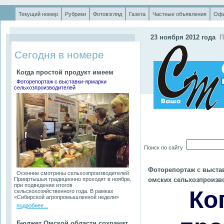
Текущий номер
Рубрики
Фотовзгляд
Газета
Частные объявления
Офи
.
23
ноября 2012 года
П
Сегодня в номере
Когда простой продукт имеем
Фоторепортаж с выставки-ярмарки
сельхозпроизводителей
Поиск по сайту
Фоторепортаж с выста
Осенние смотрины сельхозпроизводителей
Прииртышья традиционно проходят в ноябре,
омских сельхозпроизв
при подведении итогов
Ко
сельскохозяйственного года. В рамках
«Сибирской агропромышленной недели»
подробнее...
Бюджет Омской области сохранит