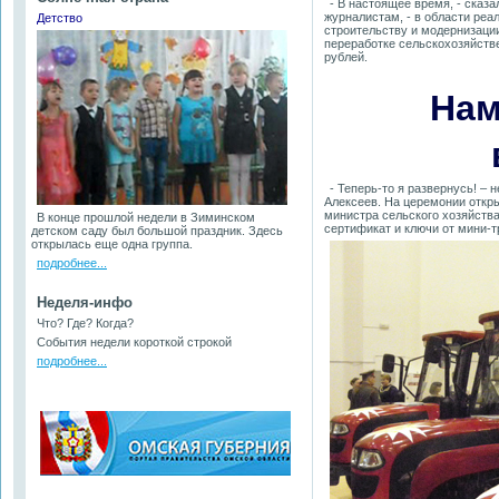
- В настоящее время, - сказ
журналистам, - в области реа
Детство
строительству и модернизаци
переработке сельскохозяйств
рублей.
Нам
- Теперь-то я развернусь! –
Алексеев. На церемонии откр
министра сельского хозяйств
В конце прошлой недели в Зиминском
сертификат и ключи от мини-
детском саду был большой праздник. Здесь
открылась еще одна группа.
подробнее...
Неделя-инфо
Что? Где? Когда?
События недели короткой строкой
подробнее...