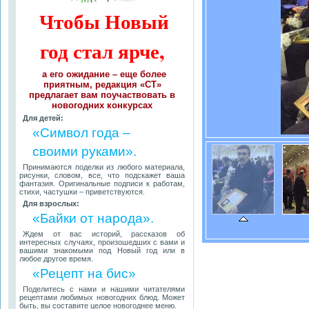
Чтобы Новый
год стал ярче,
а его ожидание – еще более
приятным, редакция «СТ»
предлагает вам поучаствовать в
новогодних конкурсах
Для детей:
«Символ года –
своими руками».
Принимаются поделки из любого материала,
рисунки, словом, все, что подскажет ваша
фантазия. Оригинальные подписи к работам,
стихи, частушки – приветствуются.
Для взрослых:
«Байки от народа».
Ждем от вас историй, рассказов об
интересных случаях, произошедших с вами и
вашими знакомыми под Новый год или в
любое другое время.
«Рецепт на бис»
Поделитесь с нами и нашими читателями
рецептами любимых новогодних блюд. Может
быть, вы составите целое новогоднее меню.