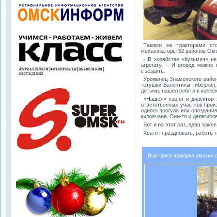
Такими же тракторами ст
механизаторы 32 районов Омс
- В хозяйстве «Кузьмич» не
агрегату. – И огород можно 
съездить.
Уроженец Знаменского район
тётушки Валентины Гиберлин
детьми, нашел себя и в коллек
«Нашел» парня и директор 
ответственных участков прои
одного прогула или опоздания
кировчане. Они-то и делегиро
Вот и на этот раз, едва зак
Хватит праздновать, работы 
Выставка-ярмарка омских 