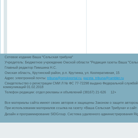
Сетевое издание Ваша "Сельская трибуна"
Учредитель: Бюджетное учреждение Омской области "Редакция газеты Ваша "Сельс
Главный редактор Пимшина Н.С.
Омская область, Крутинский район, р.п. Крутинка, ул. Кооперативная, 15
Адрес электронной почты:
tribuna@omskportal.ru
,
gazeta_tribuna@rambler.ru
Свидетельство о регистрации СМИ Л № ФС 77-72298 выдано Федеральной службой 
коммуникаций 01.02.2018
Телефон редакции: отдел рекламы и объявлений (38167) 21-626 12+
Все материалы сайта имеют своих авторов и защищены Законом о защите авторск
При использовании материалов ссылка на газету «Ваша Сельская Трибуна» и сайт 
Дизайн и программирование SIDGroup. Cистема удаленного администрирования Rig