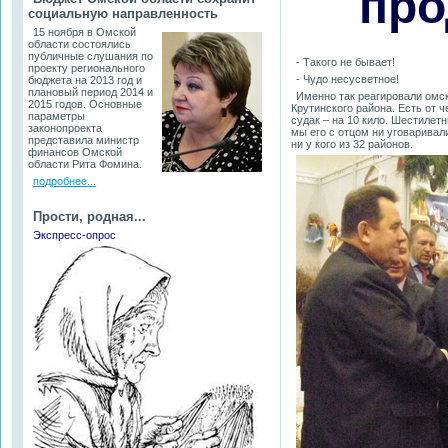
про
социальную направленность
15 ноября в Омской
области состоялись
публичные слушания по
- Такого не бывает!
проекту регионального
- Чудо несусветное!
бюджета на 2013 год и
плановый период 2014 и
Именно так реагировали омск
2015 годов. Основные
Крутинского района. Есть от ч
параметры
судак – на 10 кило. Шестилетн
законопроекта
мы его с отцом ни уговаривали
представила министр
ни у кого из 32 районов.
финансов Омской
области Рита Фомина.
подробнее...
Прости, родная...
Экспресс-опрос