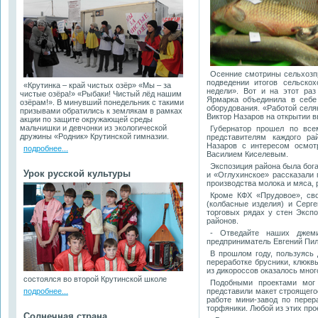
Осенние смотрины сельхозпр
подведении итогов сельско
«Крутинка – край чистых озёр» «Мы – за
недели». Вот и на этот ра
чистые озёра!» «Рыбаки! Чистый лёд нашим
Ярмарка объединила в себе
озёрам!». В минувший понедельник с такими
оборудования. «Работой селя
призывами обратились к землякам в рамках
Виктор Назаров на открытии в
акции по защите окружающей среды
мальчишки и девчонки из экологической
Губернатор прошел по все
дружины «Родник» Крутинской гимназии.
представителям каждого ра
Назаров с интересом осмот
подробнее...
Василием Киселевым.
Экспозиция района была бог
Урок русской культуры
и «Оглухинское» рассказали 
производства молока и мяса, 
Кроме КФХ «Прудовое», св
(колбасные изделия) и Серге
торговых рядах у стен Экспо
районов.
- Отведайте наших джеми
предприниматель Евгений Пил
В прошлом году, пользуясь 
переработке брусники, клюкв
из дикороссов оказалось мног
состоялся во второй Крутинской школе
Подобными проектами мог 
подробнее...
представили макет строящего
работе мини-завод по перер
торфяники. Любой из этих про
Солнечная страна