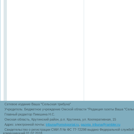
Сетевое издание Ваша "Сельская трибуна"
Учредитель: Бюджетное учреждение Омской области "Редакция газеты Ваша "Сельс
Главный редактор Пимшина Н.С.
Омская область, Крутинский район, р.п. Крутинка, ул. Кооперативная, 15
Адрес электронной почты:
tribuna@omskportal.ru
,
gazeta_tribuna@rambler.ru
Свидетельство о регистрации СМИ Л № ФС 77-72298 выдано Федеральной службой 
коммуникаций 01.02.2018