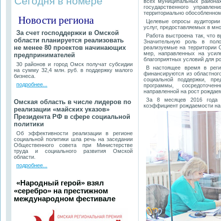
Сегодня в номере
всех муниципальных районах
государственного управле
территориально обособленно
Новости региона
Целевые опросы аудитории 
услуг, предоставляемых в мн
За счет господдержки в Омской
Работа выстроена так, что 
области планируется реализовать
Значительную роль в поло
не менее 80 проектов начинающих
реализуемые на территории 
мер, направленных на усил
предпринимателей
благоприятных условий для ро
30 районов и город Омск получат субсидии
В настоящее время в реги
на сумму 32,4 млн. руб. в поддержку малого
финансируются из областног
бизнеса.
социальной поддержки, пр
подробнее...
программы, сосредоточен
направленной на рост рождае
За 8 месяцев 2016 года 
Омская область в числе лидеров по
коэффициент рождаемости на 
реализации «майских указов»
Президента РФ в сфере социальной
политики
Об эффективности реализации в регионе
социальной политики шла речь на заседании
Общественного совета при Министерстве
труда и социального развития Омской
области.
подробнее...
«Народный герой» взял
«серебро» на престижном
международном фестивале