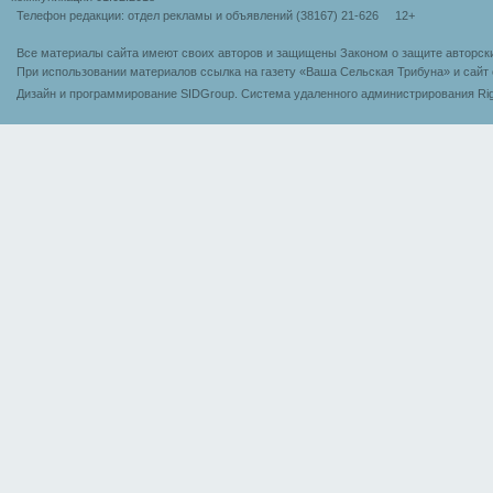
Телефон редакции: отдел рекламы и объявлений (38167) 21-626 12+
Все материалы сайта имеют своих авторов и защищены Законом о защите авторск
При использовании материалов ссылка на газету «Ваша Сельская Трибуна» и сайт 
Дизайн и программирование SIDGroup. Cистема удаленного администрирования Rig