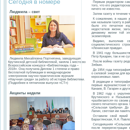
Сегодня в номере
Первым редактором сам
того, что его редакторс
ничего не известно.
Людмила – свет
Затем газету в течение 
К сожалению, в наших 
как называли газету в ра
было это печатное изд
недостатков жизни, заг
динамику жизни той эп
экземпляров.
Видимо, выполнив с
социалистического стро
«Ленинская правда».
В 1941 году большинств
Петр Кукарин, так и не с
Людмила Михайловна Портнягина, заведующая
После войны газету ред
Крутинской детской библиотекой, заняла 1 место во
Зябкин.
Всероссийском конкурсе «Библиотекарь года –
2018». Она получила Диплом 1 степени и право
До 1954 года типографи
бесплатной публикации в международном
о силовой энергии для в
электронном научно-практическом журнале
керосиновых ламп.
«Научная среда» за работу об истории библиотеки.
В редакции и типограф
(Подробнее в пятничном выпуске «СТ»)
первые журналистские сп
Канаев, В. Гагарин и други
Акценты недели
В 1962 году с укрупне
Крутинского и Называе
«разбегаются» по своим 
своего печатного органа.
«Сельская трибуна». До 
Лапин, светлая им память
Оставили свой яркий 
Барахтянская, Н.А. Павло
Сегодняшняя «Сельская
после перерегистрации