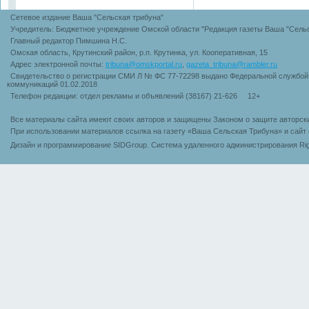
Сетевое издание Ваша "Сельская трибуна"
Учредитель: Бюджетное учреждение Омской области "Редакция газеты Ваша "Сельс
Главный редактор Пимшина Н.С.
Омская область, Крутинский район, р.п. Крутинка, ул. Кооперативная, 15
Адрес электронной почты:
tribuna@omskportal.ru
,
gazeta_tribuna@rambler.ru
Свидетельство о регистрации СМИ Л № ФС 77-72298 выдано Федеральной службой 
коммуникаций 01.02.2018
Телефон редакции: отдел рекламы и объявлений (38167) 21-626 12+
Все материалы сайта имеют своих авторов и защищены Законом о защите авторск
При использовании материалов ссылка на газету «Ваша Сельская Трибуна» и сайт 
Дизайн и программирование SIDGroup. Cистема удаленного администрирования Rig