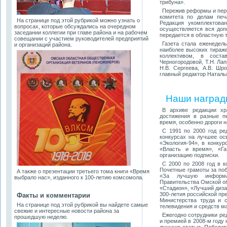
трибуна».
Пережив реформы и пере
комитета по делам печ
На странице под этой рубрикой можно узнать о
Редакция укомплектова
вопросах, которые обсуждались на очередном
осуществляется вся доп
заседании коллегии при главе района и на рабочем
передается в областную 
совещании с участием руководителей предприятий
Газета стала еженедель
и организаций района.
наиболее высоких тираже
коллективом, в соста
Черногородовой, Т.Н. Лап
Н.В. Сергеева, А.В. Шр
главный редактор Натал
Наши наград
В архиве редакции хр
достижения в разные п
время, особенно дороги н
С 1991 по 2000 год ре
конкурсах на лучшее ос
«Экология-94», в конку
«Власть и время», «Га
организацию подписки.
С 2000 по 2008 год в к
Почетные грамоты за поб
А также о презентации третьего тома книги «Время
«За лучшую информац
выбрало нас», изданного к 100-летию комсомола.
Правительства Омской об
«Стадион», «Лучший диза
300-летия российской пр
Факты и комментарии
Министерства труда и с
На странице под этой рубрикой вы найдете самые
телевидения и средств м
свежие и интересные новости района за
Ежегодно сотрудники ре
прошедшую неделю.
и премией в 2008-м году 