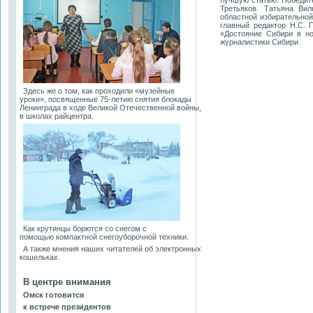
лучшую статью. Победит
Третьяков. Татьяна Ви
областной избирательной
главный редактор Н.С. 
«Достояние Сибири в н
журналистики Сибири.
Здесь же о том, как проходили «музейные
уроки», посвященные 75-летию снятия блокады
Ленинграда в ходе Великой Отечественной войны,
в школах райцентра.
Как крутинцы борются со снегом с
помощью компактной снегоуборочной техники.
А также мнения наших читателей об электронных
кошельках.
В центре внимания
Омск готовится
к встрече президентов