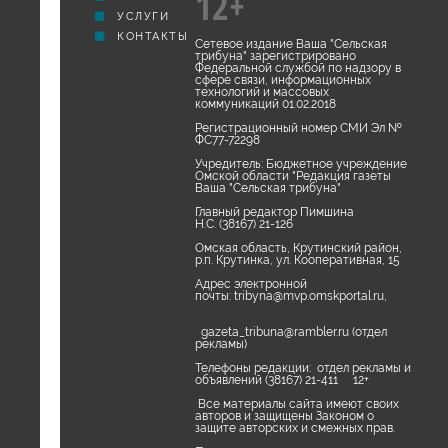
12+
УСЛУГИ
КОНТАКТЫ
Сетевое издание Ваша "Сельская
трибуна" зарегистрировано
Федеральной службой по надзору в
сфере связи, информационных
технологий и массовых
коммуникаций 01.02.2018
Регистрационный номер СМИ Эл №
ФС77-72298
Учредитель: Бюджетное учреждение
Омской области "Редакция газеты
Ваша "Сельская трибуна"
Главный редактор Пимшина
Н.С. (38167) 21-126
Омская область, Крутинский район,
р.п. Крутинка, ул. Кооперативная, 15
Адрес электронной
почты:
tribyna@mvp.omskportal.ru
,
gazeta_tribuna@rambler.ru
(отдел
рекламы)
Телефоны редакции: отдел рекламы и
объявлений (38167) 21-411 12+
Все материалы сайта имеют своих
авторов и защищены Законом о
защите авторских и смежных прав.