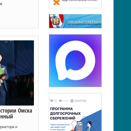
в.
истории Омска
бенный
ернатора и