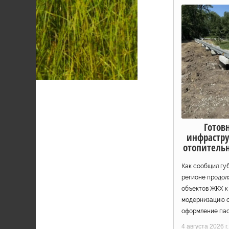
Готов
инфрастру
отопительн
Как сообщил гу
регионе продол
объектов ЖКХ к
модернизацию о
оформление пас
4 августа 2026 г.