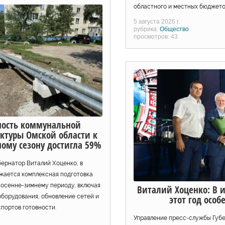
областного и местных бюджето
5 августа 2026 г.
рубрика:
Общество
просмотров: 43
ность коммунальной
ктуры Омской области к
ому сезону достигла 59%
бернатор Виталий Хоценко, в
жается комплексная подготовка
 осенне-зимнему периоду, включая
Виталий Хоценко: В 
борудования, обновление сетей и
этот год осо
портов готовности.
Управление пресс-службы Губ