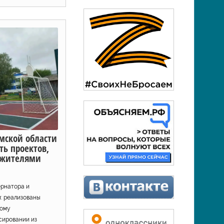
мской области
ь проектов,
 жителями
ернатора и
: реализованы
ному
сировании из