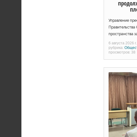
продол
пл
Управление пре
Правительства 
пространства з
6 августа 2026 г.
рубрика:
Общес
просмотров: 38