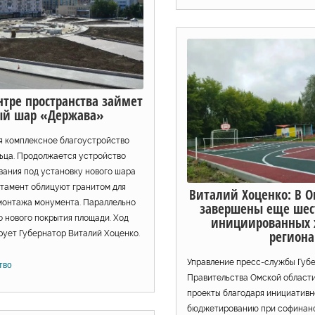
нтре пространства займет
ый шар «Держава»
я комплексное благоустройство
ьца. Продолжается устройство
вания под установку нового шара
тамент облицуют гранитом для
Виталий Хоценко: В О
онтажа монумента. Параллельно
завершены еще шест
о нового покрытия площади. Ход
инициированных
региона
рует Губернатор Виталий Хоценко.
Управление пресс-службы Губ
тво
Правительства Омской области
проекты благодаря инициатив
бюджетированию при софинан