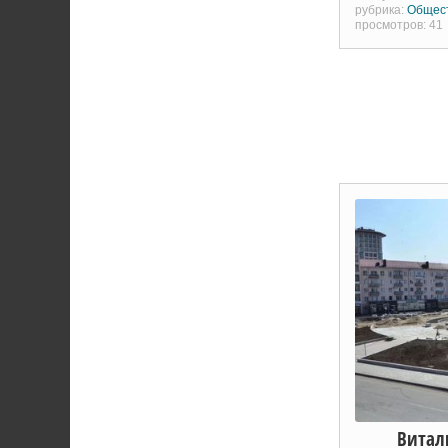
рубрика:
Общес
просмотров: 41
Витал