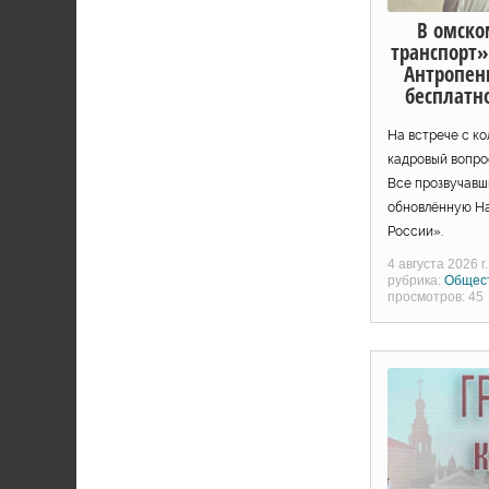
В омско
транспорт»
Антропен
бесплатн
На встрече с к
кадровый вопро
Все прозвучавш
обновлённую Н
России».
4 августа 2026 г.
рубрика:
Общес
просмотров: 45