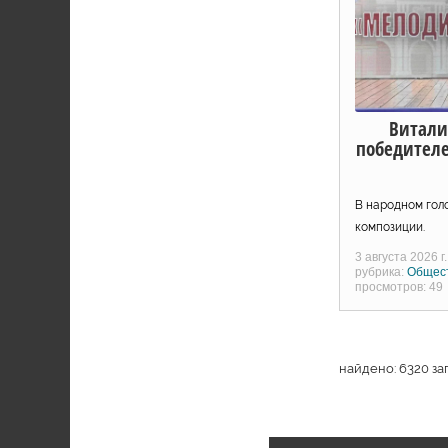
Витали
победител
В народном гол
композиции.
3 августа 2026 г.
рубрика:
Общес
просмотров: 49
найдено: 6320 за