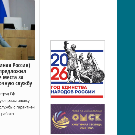
иная Россия)
 предложил
е места за
очную службу
нтруд РФ
ую приостановку
 службы с гарантией
 работы.