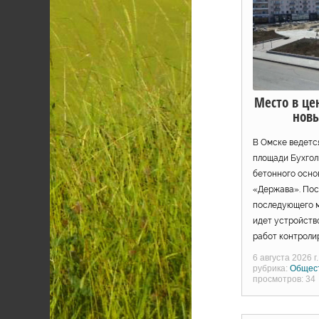
Место в це
нов
В Омске ведетс
площади Бухгол
бетонного осно
«Держава». Пос
последующего м
идет устройств
работ контроли
6 августа 2026 г.
рубрика:
Общес
просмотров: 34