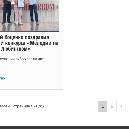
й Хоценко поздравил
ей конкурса «Мелодии на
Любинском»
осовании выбор пал на две
тво
писей страница 1 из 703
1
2
3