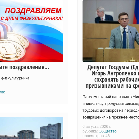
Депутат Госдумы (Ед
те поздравления...
Игорь Антропенко
сохранять рабочи
ь физкультурника
призывниками на ср
тво
Парламентарий направил в Ми
инициативу, предусматривающ
трудовых договоров на период
возвращения на прежнее место
6 августа 2026 г.
рубрика:
Общество
просмотров: 46