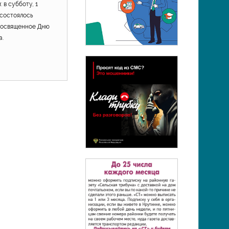
 в субботу, 1
 состоялось
посвященное Дню
а.