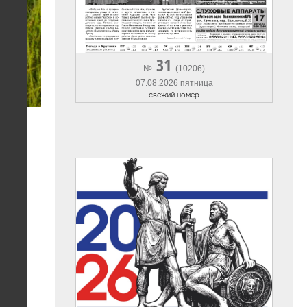
31
№
(10206)
07.08.2026 пятница
cвежий номер