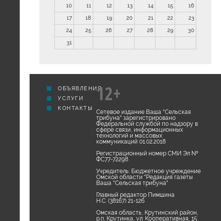
10
11
12
13
14
15
16
17
18
19
20
21
22
23
24
25
26
27
28
29
30
31
12+
ОБЪЯВЛЕНИЯ
УСЛУГИ
КОНТАКТЫ
Сетевое издание Ваша "Сельская
трибуна" зарегистрировано
Федеральной службой по надзору в
сфере связи, информационных
технологий и массовых
коммуникаций 01.02.2018
Регистрационный номер СМИ Эл №
ФС77-72298
Учредитель: Бюджетное учреждение
Омской области "Редакция газеты
Ваша "Сельская трибуна"
Главный редактор Пимшина
Н.С. (38167) 21-126
Омская область, Крутинский район,
р.п. Крутинка, ул. Кооперативная, 15