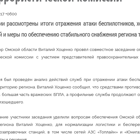
:17 +0600
ии рассмотрены итоги отражения атаки беспилотников, х
й и меры по обеспечению стабильного снабжения региона 
ор Омской области Виталий Хоценко провёл совместное заседание о
ческой комиссии с участием представителей правоохранительных
я был проведён анализ действий служб при отражении атаки бесп
рриторию региона. Виталий Хоценко сообщил, что средствами проти
 большая часть вражеских БПЛА, а профильные службы продолжают о
изошедшего.
ние участники заседания уделили вопросам обеспечения Омской об
региона Виталий Хоценко, для нормализации логистики и беспер
озаправочных станций, в том числе сетей АЗС «Топлайн» и «Юнига
ы и решения.