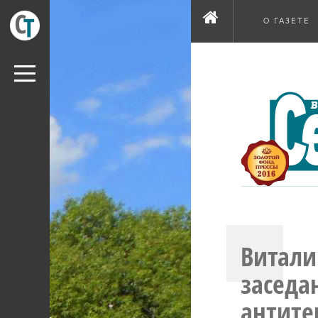
О ГАЗЕТЕ
Витали
заседа
антите