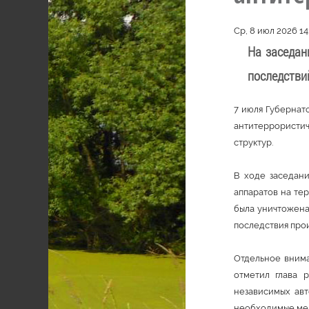
Ср, 8 июл 2026 14
На заседан
последстви
7 июля Губернат
антитеррористи
структур.
В ходе заседани
аппаратов на те
была уничтожена
последствия про
Отдельное внима
отметил глава 
независимых авт
необходимые мер