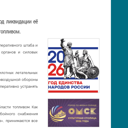
од ликвидации её
топливом.
перативного штаба и
 органов и силовых
илотных летательных
вовоздушной обороны
перативно устранять
ласти топливом. Как
ебойного снабжения
з», принимаются все